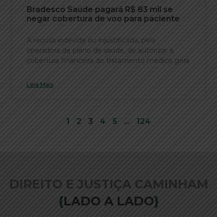
Bradesco Saúde pagará R$ 83 mil se
negar cobertura de voo para paciente
A recusa indevida ou injustificada, pela
operadora de plano de saúde, de autorizar a
cobertura financeira de tratamento médico gera
Leia Mais
1
2
3
4
5
…
124
DIREITO E JUSTIÇA CAMINHAM
{
LADO A LADO
}