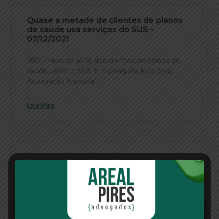
Quase a metade de clientes de planos
de saúde usa serviços do SUS –
07/12/2021
RIO – Mais de 40% dos clientes de planos de
saúde usam o SUS. Em pesquisa feita pela
Associação Nacional
Leia Mais