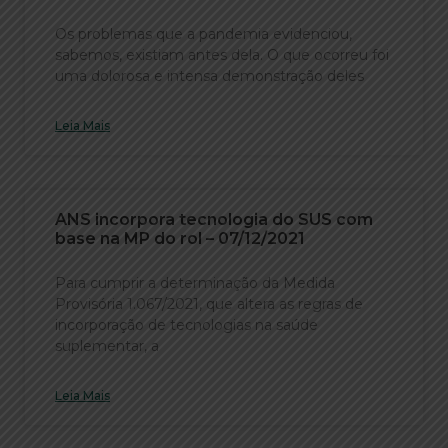
Os problemas que a pandemia evidenciou,
sabemos, existiam antes dela. O que ocorreu foi
uma dolorosa e intensa demonstração deles
Leia Mais
ANS incorpora tecnologia do SUS com
base na MP do rol – 07/12/2021
Para cumprir a determinação da Medida
Provisória 1.067/2021, que altera as regras de
incorporação de tecnologias na saúde
suplementar, a
Leia Mais