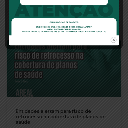
que manteve a multa diária (astreintes) de R$ 1
mil imposta
Leia Mais
Entidades alertam para risco de
retrocesso na cobertura de planos de
saúde