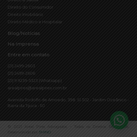
Direito do Consumidor
Direito Imobiliário
Direito Médico e Hospitalar
Blog/Notícias
Na Imprensa
Entre em contato
(21) 2499-2603
(21) 2499-2606
(21) 9 9239-5323 (Whatsapp)
arealpires@arealpires.com.br
Avenida Rodolfo de Amoedo, 398. Sl 302 - Jardim Oceânico -
Barra da Tijuca - RJ
© 2021 Areal Pires Advogados – Todos os Direitos Reservados.
Desenvolvido por
3MIND
.