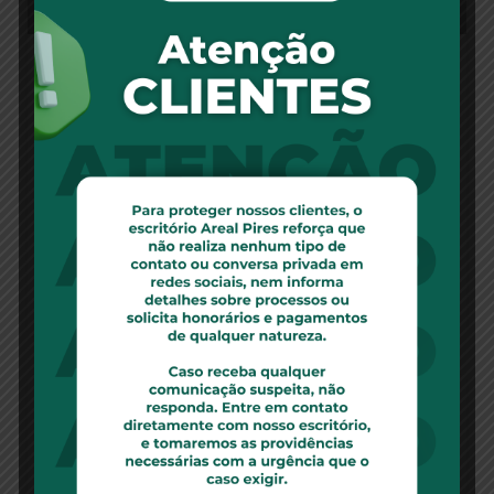
Unidas contesta nova lei do RJ sobre
formas de pagamento de planos de
saúde – 07/12/2021
A União Nacional das Instituições de
Autogestão em Saúde (Unidas) ingressou no
Supremo Tribunal Federal (STF), na última
segunda-feira (8/11),
Leia Mais
Home care: Plano pagará R$ 365 mil por
descumprir ordem judicial – 06/12/2021
A 3ª turma do STJ confirmou acórdão do TJ/BA