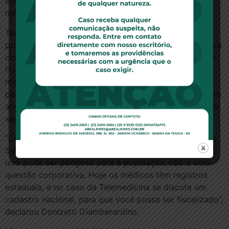
entidades médicas, é se a primeira consulta entre o
médico e o paciente deve ser presencial ou virtual.
Tanto o presidente da CSSF, quanto o relator do
projeto, com o apoio do CFM, defendem que a primeira
consulta seja necessariamente realizada via presencial.
Por outro lado, a autora do projeto defende que os
médicos tenham autonomia para decidir com os
pacientes qual a melhor forma de realizar esse primeiro
atendimento. Para o CFM, trata-se de uma “questão de
segurança”:
“Defendemos a autonomia, mas com responsabilidade.
Se delegar autonomia para tudo que possa acontecer,
isso pode ser perigoso para a população, não é uma
questão corporativa. Hoje os médicos têm registros
estaduais, e no caso da Telemedicina se discute um
cadastro nacional, para que você possa ser fiscalizado”,
declarou Donizetti Giamberardino.