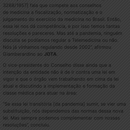
3268/1957] fala que compete aos conselhos
de medicina a fiscalização, normatização e o
julgamento do exercício da medicina no Brasil. Então,
essa lei nos dá competência, e por isso temos tantas
resoluções e pareceres. Mas até a pandemia, ninguém
discutia se podíamos regular a Telemedicina ou não.
Nós já vínhamos regulando desde 2002”, afirmou
Giamberardino ao
JOTA
.
O vice-presidente do Conselho disse ainda que a
intenção da entidade não é de ir contra uma lei em
vigor e que o órgão vem trabalhando em cima da lei
atual e discutindo a implementação e formação da
classe médica para atuar na área:
“Se essa lei transitória [da pandemia] sumir, se vier uma
substituição, nós dependemos das normas dessa nova
lei. Mas sempre podemos complementar com nossas
resoluções”, concluiu.