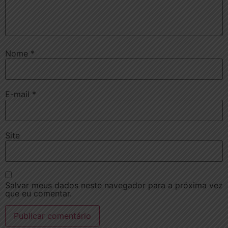
Nome
*
E-mail
*
Site
Salvar meus dados neste navegador para a próxima vez
que eu comentar.