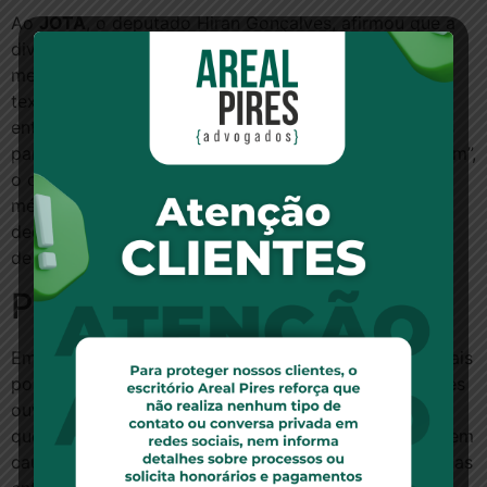
Ao
JOTA
, o deputado Hiran Gonçalves, afirmou que a
divergência entre as palavras “deverá” e “poderá” é
mera formalidade e que todas as outras questões do
texto já estariam equacionadas e resolvidas. No
entanto, para a deputada Adriana Ventura, embora os
parlamentares estejam envolvidos em um “bem comum”,
o de facilitar o acesso da população ao atendimento
médico, nem todos os temas estão em consenso e a
decisão sobre qual palavra usar no texto não se trata
de mera formalidade.
Primeira consulta
Embora o relator venha afirmando que todos os demais
pontos do projeto já estão solucionados, outras fontes
ouvidas pelo
JOTA
sinalizam que ainda há algumas
questões a serem superadas. A principal delas, que vem
causando forte divergência entre os parlamentares e as