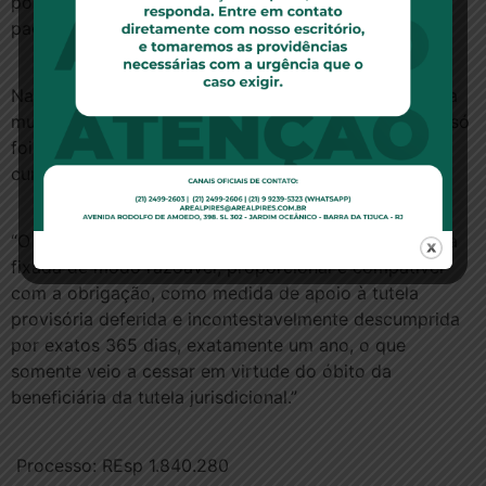
por 365 dias e só se encerrou com a morte da
paciente.
Nancy Andrighi reconheceu que o valor acumulado da
multa diária é alto; porém, enfatizou que o montante só
foi alcançado em razão da resistência do plano em
cumprir a ordem judicial.
“O cenário que se apresenta é de uma multa periódica
fixada de modo razoável, proporcional e compatível
com a obrigação, como medida de apoio à tutela
provisória deferida e incontestavelmente descumprida
por exatos 365 dias, exatamente um ano, o que
somente veio a cessar em virtude do óbito da
beneficiária da tutela jurisdicional.”
Processo: REsp 1.840.280