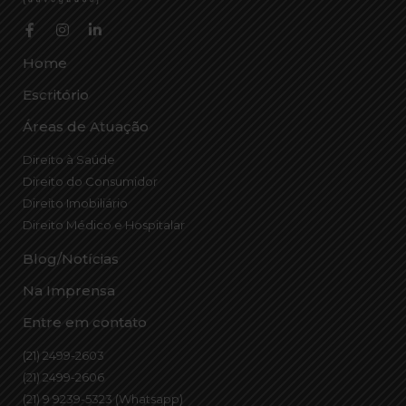
Home
Escritório
Áreas de Atuação
Direito à Saúde
Direito do Consumidor
Direito Imobiliário
Direito Médico e Hospitalar
Blog/Notícias
Na Imprensa
Entre em contato
(21) 2499-2603
(21) 2499-2606
(21) 9 9239-5323 (Whatsapp)