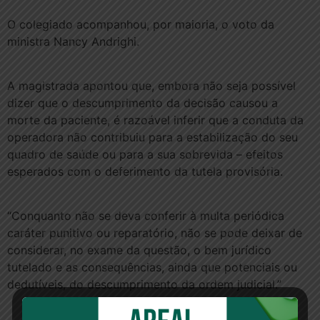
O colegiado acompanhou, por maioria, o voto da
ministra Nancy Andrighi.
A magistrada apontou que, embora não seja possível
dizer que o descumprimento da decisão causou a
morte da paciente, é razoável inferir que a conduta da
operadora não contribuiu para a estabilização do seu
quadro de saúde ou para a sua sobrevida – efeitos
esperados com o deferimento da tutela provisória.
“Conquanto não se deva conferir à multa periódica
caráter punitivo ou reparatório, não se pode deixar de
considerar, no exame da questão, o bem jurídico
tutelado e as consequências, ainda que potenciais ou
dedutíveis, do descumprimento da ordem judicial.”