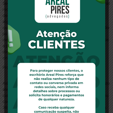
Segundo Nancy, para que seja autorizada a excepcional
redução da multa periódica acumulada em virtude do
descumprimento de ordem judicial, são necessários
alguns requisitos simultâneos:
que o valor alcançado seja exorbitante; que, na decisão
judicial, a multa diária tenha sido fixada em valor
desproporcional ou incompatível com a obrigação; que
a parte beneficiária da tutela não tenha buscado
diminuir o seu próprio prejuízo. Para a ministra, essas
circunstâncias não foram verificadas no processo.
Proporcionalidade da multa aplicada
Além disso, a magistrada destacou que, ao contrário do
alegado pela operadora, a ausência de prazo para o
cumprimento da determinação judicial não representou
causa para que a multa chegasse ao patamar de R$
365 mil, inclusive porque o descumprimento perdurou