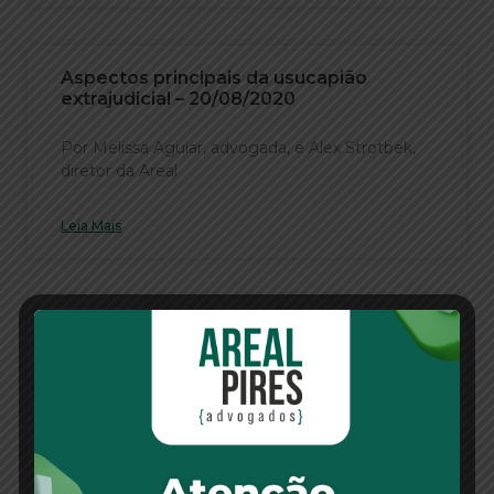
Aspectos principais da usucapião
extrajudicial – 20/08/2020
Por Melissa Aguiar, advogada, e Alex Strotbek,
diretor da Areal
Leia Mais
Acessoria – 21/08/2020
Nossa advogada associada Regina Helena
Moema José da Silva concedeu
Leia Mais