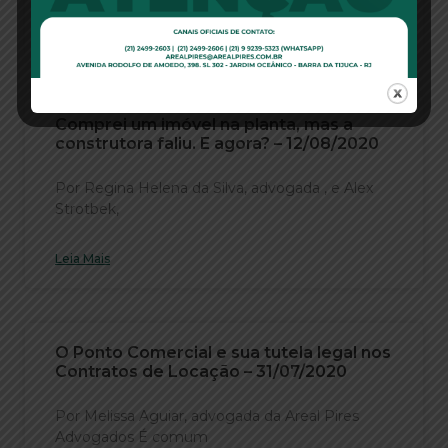
Leia Mais
Comprei um imóvel na planta, mas a
construtora faliu. E agora? – 12/08/2020
Por Regina Helena da Silva, advogada , e Alex
Strotbek,
Leia Mais
O Ponto Comercial e sua tutela legal nos
Contratos de Locação – 31/07/2020
Por Melissa Aguiar, advogada da Areal Pires
Advogados É comum