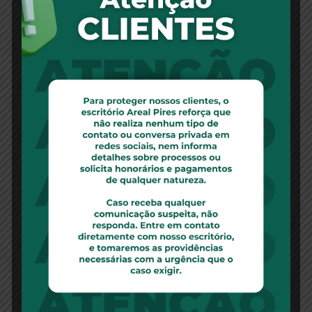
Arbitrabilidade subjetiva – Quem pode
levar litígios para via arbitral? –
17/08/2020
Por Daiane Aragão, advogada da Areal Pires
Advogados A arbitragem
Leia Mais
Uso exclusivo de imóvel por herdeiro
sem a concordância dos demais gera
obrigação de pagamento de aluguel –
13/08/2020
Por Daiane Aragão, advogada, e Alex Strotbek,
diretor da Areal