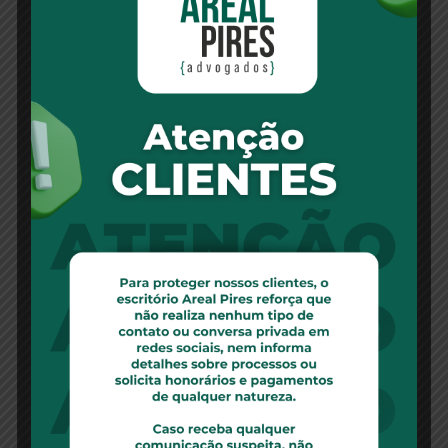
Leia Mais
Juiz reduz em 30% valor de aluguel
comercial e troca IGP-M por IPCA –
09/12/2021
Em sede de tutela antecipada de urgência, a 4ª
Vara Cível
Leia Mais
Blindagem patrimonial feita antes de
ações gera penhora de bem de família –
09/12/2021
Se constatado que a compra de um imóvel foi
feita com