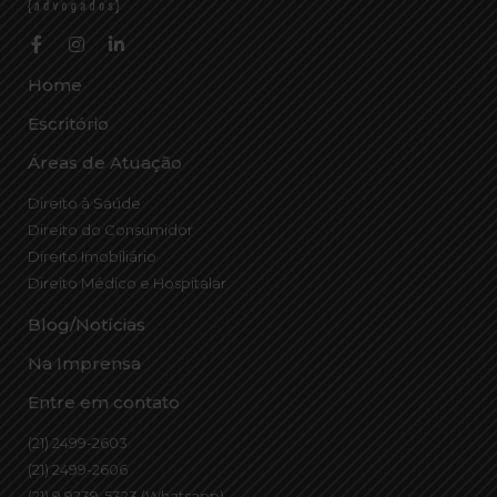
Home
Escritório
Áreas de Atuação
Direito à Saúde
Direito do Consumidor
Direito Imobiliário
Direito Médico e Hospitalar
Blog/Notícias
Na Imprensa
Entre em contato
(21) 2499-2603
(21) 2499-2606
(21) 9 9239-5323 (Whatsapp)