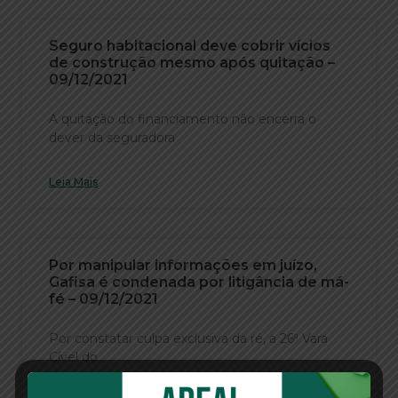
Seguro habitacional deve cobrir vícios
de construção mesmo após quitação –
09/12/2021
A quitação do financiamento não encerra o
dever da seguradora
Leia Mais
Por manipular informações em juízo,
Gafisa é condenada por litigância de má-
fé – 09/12/2021
Por constatar culpa exclusiva da ré, a 26ª Vara
Cível do