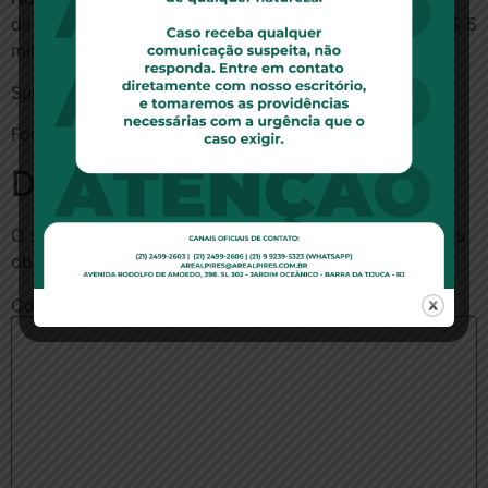
direito a indenização por danos morais no valor de R$ 5
mil aos autores da ação original em primeiro grau.
Súmula 184
Fonte: ConJur
Deixe um comentário
O seu endereço de e-mail não será publicado.
Campos
obrigatórios são marcados com
*
Comentário
*