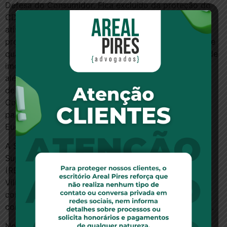
Defesa do Consumidor. Fica excluído da proteção do
CDC apenas aquele adquirente que desenvolve a
atividade de investimento de maneira reiterada e
profissional. (…) Na hipótese, a ré-apelante não trouxe
qualquer prova de que os autores fazem da compra de
imóveis uma atividade reiterada e profissional. Para
além disso, os próprios instrumentos contratuais
determinam a incidência do Código de Defesa do
Consumidor para a regulação da relação entre as
partes”, afirmou o relator, desembargador Fabio
Eugênio Dantas de Oliveira Lima.
A Súmula 184 do TJ-PE reafirma entendimento do
Superior Tribunal de Justiça no recurso especial
(REsp 1785802/SP), sob relatoria do ministro Ricardo
Villas Bôas Cueva. No entendimento do STJ, o
comprador de um imóvel pode se valer da legislação
consumerista mesmo não sendo seu destinatário final.
No acórdão, a 6ª Câmara Cível ainda reconheceu o