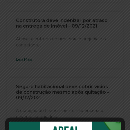
Construtora deve indenizar por atraso
na entrega de imóvel – 09/12/2021
Atrasar a entrega de uma obra e prejudicar o
contratante,
Leia Mais
Seguro habitacional deve cobrir vícios
de construção mesmo após quitação –
09/12/2021
A quitação do financiamento não encerra o
dever da seguradora