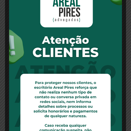
Leia Mais
Por manipular informações em juízo,
Gafisa é condenada por litigância de má-
fé – 09/12/2021
Por constatar culpa exclusiva da ré, a 26ª Vara
Cível do
Leia Mais
Juiz reduz em 30% valor de aluguel
comercial e troca IGP-M por IPCA –
09/12/2021
Em sede de tutela antecipada de urgência, a 4ª
Vara Cível