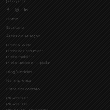
Home
Escritório
Áreas de Atuação
Direito à Saúde
Direito do Consumidor
Direito Imobiliário
Direito Médico e Hospitalar
Blog/Notícias
Na Imprensa
Entre em contato
(21) 2499-2603
(21) 2499-2606
(21) 9 9239-5323 (Whatsapp)