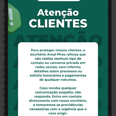
Fortes.
Campanha –
Além do apelo às autoridades brasileiras,
o CFM, com o apoio dos CRMs, coloca no ar a partir
desta quinta-feira (11), uma campanha institucional
focada nos médicos orientando-os sobre como
proceder em caso de serem vítimas de agressões no
ambiente de trabalho. Um uma série de informes e
vídeos, os profissionais recebem o passo-a-passo para
denunciar os abusos.
O 1º Secretário do CFM e diretor de Comunicação e
Imprensa do CFM, Hermann von Tiesenhausen, ressalta
a preocupação do CFM a violência contra médicos e
demais profissionais das equipes de atendimento em
postos de saúde, serviços de urgência e emergência
(prontos-socorros e UPAs) e hospitais. Segundo disse,
“o convívio com a violência sob qualquer forma é
incompatível com a missão de médicos e das unidades
de saúde no atendimento aos brasileiros que buscam