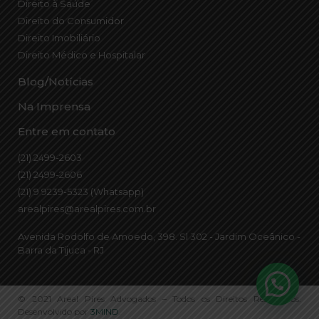
Direito à Saúde
Direito do Consumidor
Direito Imobiliário
Direito Médico e Hospitalar
Blog/Notícias
Na Imprensa
Entre em contato
(21) 2499-2603
(21) 2499-2606
(21) 9 9239-5323 (Whatsapp)
arealpires@arealpires.com.br
Avenida Rodolfo de Amoedo, 398. Sl 302 - Jardim Oceânico -
Barra da Tijuca - RJ
© 2021 Areal Pires Advogados – Todos os Direitos Reservados.
Desenvolvido por
3MIND
.