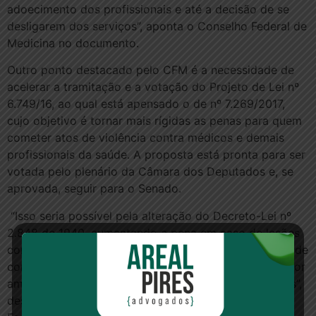
adoecimento dos profissionais e até a decisão de se
desligarem dos serviços”, aponta o Conselho Federal de
Medicina no documento.
Outro ponto destacado pelo CFM é a necessidade de
acelerar a tramitação e a votação do Projeto de Lei nº
6.749/16, ao qual está apensado o de nº 7.269/2017,
cujo objetivo é tornar mais rígidas as penas para quem
cometer atos de violência contra médicos e demais
profissionais da saúde. A proposta está pronta para ser
votada pelo plenário da Câmara dos Deputados e, se
aprovada, seguir para o Senado.
“Isso seria possível pela alteração do Decreto-Lei nº
2.848 de 1940, aumentando a pena em caso de lesões
corporais, visando à proteção de profissionais da saúde
contra diversas formas de violência, caracterizadas por
ameaças, agressões verbais e físicas e até homicídios”,
destacou o 3º vice-presidente do CFM, Emmanuel