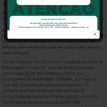
atendimento médico”.
Levantamento –
Na mensagem encaminhada aos
ministros e aos presidentes da Câmara e do Senado, os
médicos apontam a existência de inúmeros casos de
agressões físicas, de assédio moral, de tentativas de
assassinato e de violência contra médicos noticiados e
já denunciados à polícia em diferentes estados. No
entanto, esse fenômeno pode ser ainda maior, devido à
subnotificação.
Estudo realizado em 2017, pelos conselhos paulistas de
Enfermagem (Coren-SP) e de Medicina (Cremesp)
indicou que 59,7% dos médicos e 54,7% dos
profissionais de enfermagem sofreram, por mais de
uma vez, situações de violência no trabalho. Os
números apontam ainda que sete em cada 10
profissionais da saúde já sofreram alguma agressão
cometida por paciente ou pela família dele.