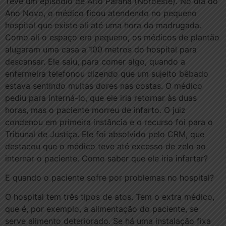
Teve um episódio de Alto Paraná (Noroeste). No dia do
Ano Novo, o médico ficou atendendo no pequeno
hospital que existe ali até uma hora da madrugada.
Como ali o espaço era pequeno, os médicos de plantão
alugaram uma casa a 100 metros do hospital para
descansar. Ele saiu, para comer algo, quando a
enfermeira telefonou dizendo que um sujeito bêbado
estava sentindo muitas dores nas costas. O médico
pediu para interná-lo, que ele iria retornar às duas
horas, mas o paciente morreu de infarto. O juiz
condenou em primeira instância e o recurso foi para o
Tribunal de Justiça. Ele foi absolvido pelo CRM, que
destacou que o médico teve até excesso de zelo ao
internar o paciente. Como saber que ele iria infartar?
E quando o paciente sofre por problemas no hospital?
O hospital tem três tipos de atos. Tem o extra médico,
que é, por exemplo, a alimentação do paciente, se
serve alimento deteriorado. Se há uma instalação fixa