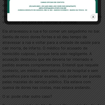
emergência. A paciente esperou do meio-dia às 15
horas para ser atendida e o médico examinou e
receitou um analgésico, recomendando que se as dores
voltassem era para ela retornar à unidade.
Ela atravessou a rua e foi comer um salgadinho no bar.
Sentiu de novo dores fortes e só deu tempo de
atravessar a rua e voltar para a unidade de saúde para
cair morta, de infarto. O médico foi acusado de
homicídio culposo, porque teria sido negligente. A
acusação destacou que ele deveria ter internado e
pedido exames complementares. Entendi que naquele
contexto, um médico sem estrutura de hospital e sem
aparelhos para realizar exames, não poderia ser punido
pelas mazelas do serviço público. Ela estava com
queixa de dores nas costas, mas estava andando.
O sr. pode citar outro caso?