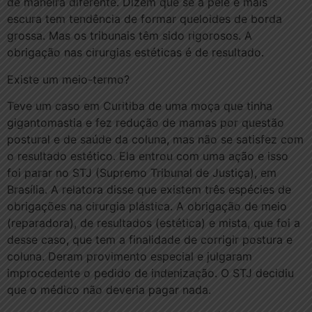
de maneira diferente. Dizem que se a pele é mais
escura tem tendência de formar queloides de borda
grossa. Mas os tribunais têm sido rigorosos. A
obrigação nas cirurgias estéticas é de resultado.
Existe um meio-termo?
Teve um caso em Curitiba de uma moça que tinha
gigantomastia e fez redução de mamas por questão
postural e de saúde da coluna, mas não se satisfez com
o resultado estético. Ela entrou com uma ação e isso
foi parar no STJ (Supremo Tribunal de Justiça), em
Brasília. A relatora disse que existem três espécies de
obrigações na cirurgia plástica. A obrigação de meio
(reparadora), de resultados (estética) e mista, que foi a
desse caso, que tem a finalidade de corrigir postura e
coluna. Deram provimento especial e julgaram
improcedente o pedido de indenização. O STJ decidiu
que o médico não deveria pagar nada.