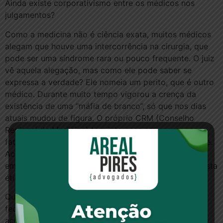
Ainda existe corporativismo entre os médicos nos
julgamentos?
Como a medicina não é ciência exata, muitos médicos
alegam que houve uma intercorrência na cirurgia, que
pode ser uma síndrome rara ou pouco frequente. O juiz
vê aquela alegação, mas como ele pode saber se
expressa a verdade? Ele nomeia um perito, que é outro
médico. Durante muito tempo vigorou a crença da
existência de uma “máfia de branco”, só que nos dias
atuais mudou de figura. O próprio CRM (Conselho
Regional de Medicina) tem interesse em apurar esses
fatos. Uma condenação repercute sobre toda a classe.
Acredito que esse corporativismo diminuiu. Há casos
em que o Conselho julga o médico sob o ponto de vista
ético.
Quando um médico realiza a cirurgia e na hora de
fechar a sutura delega para o médico residente. Se
acontecer, por exemplo, do residente esquecer gazes