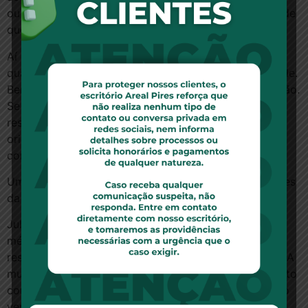
ou instrumentos cirúrgicos no paciente. Nesse caso, de
quem é a responsabilidade?
Aí o médico cirurgião é o imprudente. Imprudência é
quando se cria perigo a outra pessoa sem necessidade.
Bem na hora da sutura, quem é o médico? É o cirurgião.
Se é o médico residente que cometeu o erro,
respondem o residente e o preceptor, que estava
orientando. Mas tudo depende de examinar o caso
concreto.
Um médico pode ser condenado por erros decorrentes
da falta de estrutura?
Julguei recentemente um caso em que inocentei o
médico. Não se pode cobrar do médico a
responsabilidade pela melhoria do sistema de saúde. A
mulher chegou em uma unidade de pronto atendimento
com dores lombares, e a recepcionista deu um cartão
verde, indicando que não tinha urgência e nem