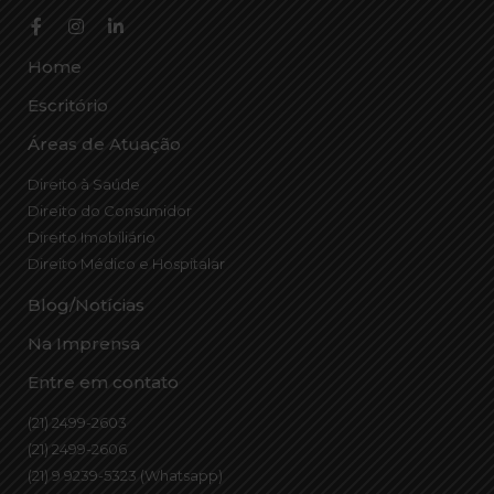
Home
Escritório
Áreas de Atuação
Direito à Saúde
Direito do Consumidor
Direito Imobiliário
Direito Médico e Hospitalar
Blog/Notícias
Na Imprensa
Entre em contato
(21) 2499-2603
(21) 2499-2606
(21) 9 9239-5323 (Whatsapp)