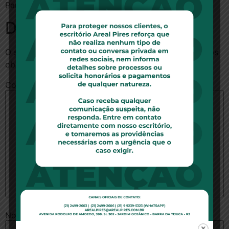
Para ler a notícia no site SP noticias,
clique aqui
.
Deixe um comentário
O seu endereço de e-mail não será publicado.
Campos
obrigatórios são marcados com
*
Comentário
*
Nome
*