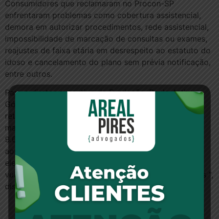
Consumidores que reclamaram no Procon-SP
enfrentaram problemas como cobertura assistencial,
demora em autorizar procedimentos, rede assistencial,
impossibilidade de marcação de consultas ou exames,
reajustes de faixa etária em desrespeito ao estatuto do
idoso e cancelamento do plano sem prévia notificação,
entre outros.
Para o diretor executivo da Fundação, Paulo Arthur
Góes, o custo é muito alto para o consumidor, e o
retorno, muitas vezes, difícil. “Passados 15 anos do
marco regulatório do setor, com a edição da Lei nº
9.656/98, continuam os sérios problemas de acesso
aos serviços médicos assistenciais e de aplicação de
elevados índices de reajuste, com especial
vulnerabilidade dos consumidores de planos coletivos “,
disse.