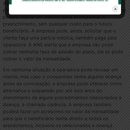
algum problema de saúde à operadora ao aderir a um
plano. A empresa fornecerá uma declaração de saúde e
poderá indicar um médico para acompanhar o
preenchimento, sem qualquer custo para o futuro
beneficiário. A empresa pode, ainda, solicitar que o
cliente faça uma perícia médica, também paga pela
operadora. A ANS alerta que a empresa não pode
cobrar nenhuma taxa de adesão ao plano, ela só pode
cobrar o valor da mensalidade.
Em nenhuma situação a operadora pode recusar um
cliente, mas caso o consumidor tenha alguma doença
antes da contratação, a empresa pode oferecer como
alternativa a suspensão por até dois anos do
atendimento de alguns procedimentos relacionados à
doença, a chamada carência. A empresa também
poderá fazer um acréscimo no valor da mensalidade
para que o beneficiário tenha direito a todos os
atendimentos, inclusive os relacionados a doença