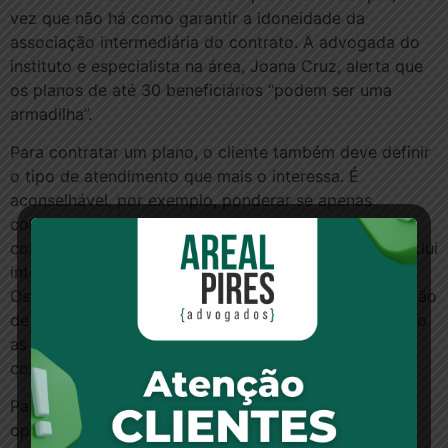
vez que não há como garantir a idoneidade da
associação intermediária do contrato. A advogada do
instituto e especialista na área, Joana Cruz, alerta que
os planos de até 30 beneficiários “podem ser uma
armadilha”.
Para contratar um plano, o cliente também deve definir
o tipo de atendimento que mais o interessa. É
aconselhável, por exemplo, ponderar se apenas
consultas e exames atendem as expectativas do
consumidor ou se cabe em seu orçamento um que inclui
internações, já que, neste caso, o pacote é mais caro.
Os tipos de internação, quarto ou enfermaria, e a região
de abrangência – municipal, estadual ou nacional – são
as opções que também têm impacto no bolso do
consumidor.
Para ter uma mensalidade mais baixa o cliente pode
optar por um plano com coparticipação, mas deve