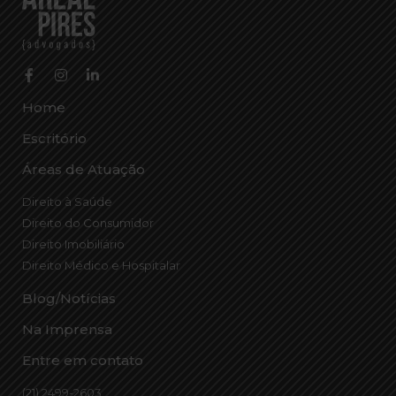
Home
Escritório
Áreas de Atuação
Direito à Saúde
Direito do Consumidor
Direito Imobiliário
Direito Médico e Hospitalar
Blog/Notícias
Na Imprensa
Entre em contato
(21) 2499-2603