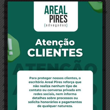
Desde então, foram feitas três rodadas de suspensões
de venda dos planos de saúde com os piores índices de
descumprimento dos prazos.
Apesar das sanções, muitas operadoras reincidiram no
problema, o que fez o Ministério da Saúde anunciar
novas sanções.
SEM DATA
O pacote ainda não tem data prevista de lançamento,
mas já é visto por integrantes do governo como uma
potencial marca do Executivo na saúde, uma das áreas
mais criticadas pela população.
A avaliação é que as medidas têm apelo tanto para a
classe média tradicional como para a emergente.
As negociações estão sendo tocadas pela própria
presidente da República. No encontro de ontem,