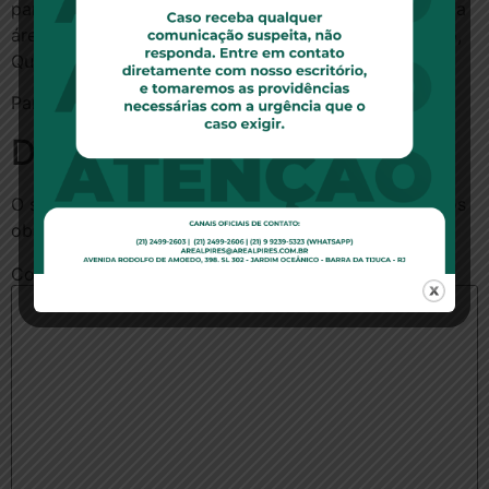
participaram cinco ministros de Estado, integrantes da
área econômica, além de representantes do Bradesco,
Qualicorp e Amil.
Para ler essa matéria no site AASP.org.br,
clique aqui
Deixe um comentário
O seu endereço de e-mail não será publicado.
Campos
obrigatórios são marcados com
*
Comentário
*