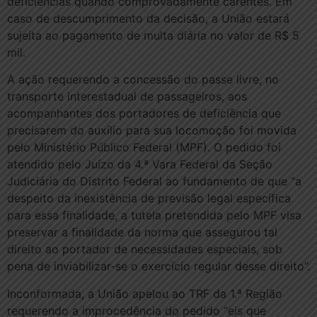
deficiências quando comprovadamente carentes. Em
caso de descumprimento da decisão, a União estará
sujeita ao pagamento de multa diária no valor de R$ 5
mil.
A ação requerendo a concessão do passe livre, no
transporte interestadual de passageiros, aos
acompanhantes dos portadores de deficiência que
precisarem do auxílio para sua locomoção foi movida
pelo Ministério Público Federal (MPF). O pedido foi
atendido pelo Juízo da 4.ª Vara Federal da Seção
Judiciária do Distrito Federal ao fundamento de que “a
despeito da inexistência de previsão legal específica
para essa finalidade, a tutela pretendida pelo MPF visa
preservar a finalidade da norma que assegurou tal
direito ao portador de necessidades especiais, sob
pena de inviabilizar-se o exercício regular desse direito”.
Inconformada, a União apelou ao TRF da 1.ª Região
requerendo a improcedência do pedido “eis que