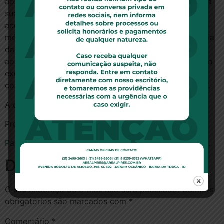
aos portadores de necessidades especiais que, para a
sua locomoção, dependem de assistência de um
acompanhante, assim atestada por competente laudo
médico, também comprovadamente carente, a eficácia
da norma reclama a extensão daquele benefício legal
ao seu acompanhante, sob pena de frustrar-se o pleno
exercício do direito legalmente assegurado e, por
conseguinte, a finalidade da legislação em referência”.
A decisão foi unânime.
Processo nº 0052380-68.2010.4.01.3400/DF
Para ler a notícia no site www.aasp.org.br, clique aqui.
Deixe um comentário
O seu endereço de e-mail não será publicado.
Campos
obrigatórios são marcados com
*
Comentário
*