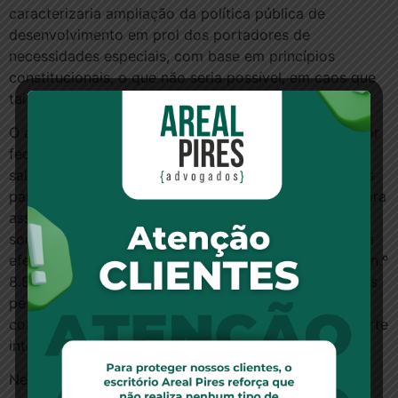
caracterizaria ampliação da política pública de
desenvolvimento em prol dos portadores de
necessidades especiais, com base em princípios
constitucionais, o que não seria possível, em caos que
tais”.
O argumento foi rejeitado pelo relator, desembargador
federal Souza Prudente. Em seu voto, o magistrado
salientou que a Lei n.º 7.853/89 estabeleceu diretrizes
para implementação de políticas públicas voltadas para
assegurar o pleno exercício dos direitos individuais e
sociais das pessoas portadoras de deficiência e a sua
efetiva integração social, sobrevindo a edição da Lei n.º
8.899/94, e respectivos regulamentos, franqueando às
pessoas portadoras de tais necessidades,
comprovadamente carentes, o passe livre no transporte
interestadual de passageiros.
Nesse sentido, esclareceu o magistrado, “em relação