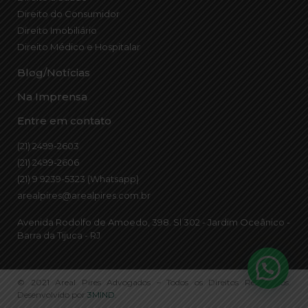
Direito do Consumidor
Direito Imobiliário
Direito Médico e Hospitalar
Blog/Notícias
Na Imprensa
Entre em contato
(21) 2499-2603
(21) 2499-2606
(21) 9 9239-5323 (Whatsapp)
arealpires@arealpires.com.br
Avenida Rodolfo de Amoedo, 398. Sl 302 - Jardim Oceânico -
Barra da Tijuca - RJ
© 2021 Areal Pires Advogados – Todos os Direitos Reservados.
Desenvolvido por
3MIND
.