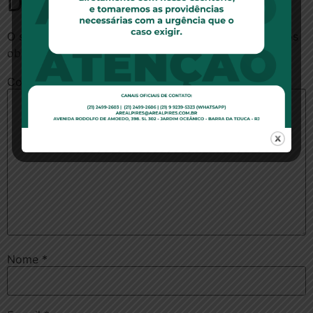
Deixe um comentário
O seu endereço de e-mail não será publicado.
Campos
obrigatórios são marcados com
*
Comentário
*
Nome
*