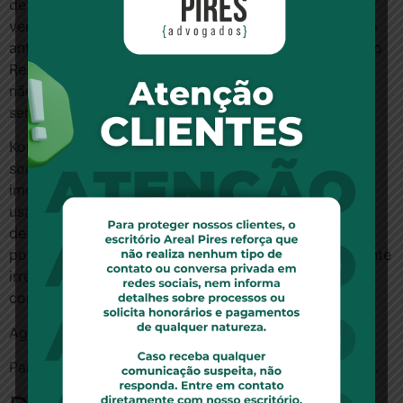
de contrato particular de ´compromisso de compra e
venda´), atraindo contra si os reflexos do vencimento
antecipado da dívida junto ao Fundo de Arrendamento
Residencial (FAR)”, afirmou o magistrado. Como a ré
não tem recursos para saldar a dívida, o imóvel deve
ser devolvido à CEF.
Konkel acrescentou em seu voto que os programas
sociais de promoção da aquisição da propriedade
imóvel por pessoas de baixa renda não podem ser
usados para especulação imobiliária. “A meu ver, o
deferimento do pedido liminar de reintegração de
posse em nada afronta o direito à moradia da ocupante
irregular, sob pena de inversão dos preceitos legais”,
concluiu.
Ag 5018893-48.2013.404.0000/TRF
Para ler a notícia no site www.aasp.org.br, clique aqui.