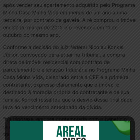
após vender seu apartamento adquirido pelo Programa
Minha Casa Minha Vida em menos de um ano a uma
terceira, por contrato de gaveta. A ré comprou o imóvel
em 22 de março de 2012 e o revendeu em 11 de
outubro do mesmo ano.
Conforme a decisão do juiz federal Nicolau Konkel
Júnior, convocado para atuar no tribunal, a compra
direta de imóvel residencial com contrato de
parcelamento e alienação fiduciária no Programa Minha
Casa Minha Vida, celebrado entre a CEF e a primeira
contratante, expressa claramente que o imóvel é
destinado à moradia própria do contratante e de sua
família. Konkel ressaltou que o desvio dessa finalidade
leva ao vencimento antecipado da dívida.
“Na hipótese, embora contemplada com o benefício
social para aquisição da casa própria, a contratante
transferiu a posse direta do bem a terceiro (por meio