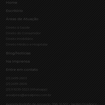
Home
Escritório
Áreas de Atuação
Direito à Saúde
Direito do Consumidor
Direito Imobiliário
Direito Médico e Hospitalar
Blog/Notícias
Na Imprensa
Entre em contato
(21) 2499-2603
(21) 2499-2606
(21) 9 9239-5323 (Whatsapp)
arealpires@arealpires.com.br
Avenida Rodolfo de Amoedo, 398. Sl 302 - Jardim Oceânico -