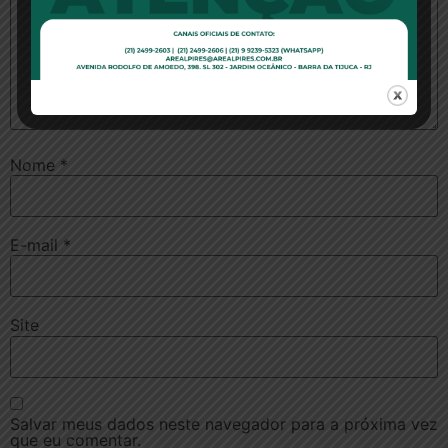
Nome
*
E-mail
*
Site
Salvar meus dados neste navegador para a próxima vez
que eu comentar.