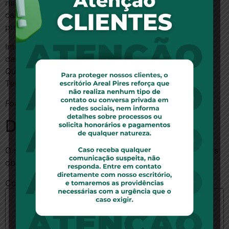
riscos de infecção hospitalar, podendo estar em sua
casa, ao lado de seus familiares”. Foi negado
provimento ao recurso da empresa.
Integraram também a turma julgadora os
desembargadores Natan Zelinschi de Arruda e Fábio
Quadros, que seguiram o entendimento do relator
Teixeira Leite.
Fonte:
Segs.com.br
Deixe um comentário
O seu endereço de e-mail não será publicado.
Campos
obrigatórios são marcados com
*
Comentário
*