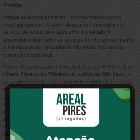
firmada.
Ambas as partes apelaram, inconformadas com o
resultado parcial. O autor alegou que necessita do
serviço de home care, enquanto a operadora
argumentou que tanto as sessões fisioterápicas quanto
o transporte por ambulância não estão inclusos na
cobertura contratual.
Para o desembargador Teixeira Leite, da 4ª Câmara de
Direito Privado do Tribunal de Justiça de São Paulo, o
segurado necessita do tratamento requerido em razão
de seu grave estado de saúde, comprovado inclusive
por relato de seu médico. “Ademais”, frisou, “note-se
que a concessão de home care beneficia também a
própria seguradora, porquanto ao que parece, o
paciente deveria permanecer internado em hospital,
mas essa medida não convém nem à seguradora, em
razão do alto custo, nem ao segurado, que se livra dos