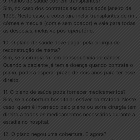
9. Planos de saúde cobrem transplantes?
Sim, no caso dos contratos assinados após janeiro de
1999. Neste caso, a cobertura inclui transplantes de rim,
córnea e medula (com e sem doador) e vale para todas
as despesas, inclusive pós-operatório.
10. O plano de saúde deve pagar pela cirurgia de
reconstrução de mama?
Sim, se a cirurgia for em consequência de câncer.
Quando a paciente já tem a doença quando contrata o
plano, poderá esperar prazo de dois anos para ter esse
direito.
11. O plano de saúde pode fornecer medicamentos?
Sim, se a cobertura hospitalar estiver contratada. Neste
caso, quem é internado pelo plano ou sofre cirurgia tem
direito a todos os medicamentos necessários durante a
estadia no hospital.
12. O plano negou uma cobertura. E agora?