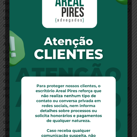
Recomenda-se que isso seja feito por escrito, via carta
registrada ou entregue pessoalmente, na operadora. O
documento escrito serve como prova de que o
consumidor pediu o cancelamento do plano.
5. E se a operadora cancelou meu plano de saúde?
A rescisão pela operadora só é possível se o
consumidor suspendeu pagamentos por mais de 60
dias, com notificação, ou cometeu fraude. Caso
contrário, trata-se de uma medida abusiva da
operadora. Se for o caso, o consumidor por procurar
órgãos de defesa ou a Justiça. Planos contratados
antes de janeiro de 1999, porém, não têm esse tipo de
regulamentação.
6. O que são carências e quais são permitidas?
É uma espécie de “quarentena” que o consumidor deve
cumprir até começar a usar o plano. O período de
carência não pode ser estendido ou negociado. A
saber: