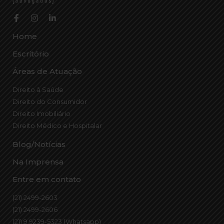
Home
Escritório
Áreas de Atuação
Direito à Saúde
Direito do Consumidor
Direito Imobiliário
Direito Médico e Hospitalar
Blog/Notícias
Na Imprensa
Entre em contato
(21) 2499-2603
(21) 2499-2606
(21) 9 9239-5323 (Whatsapp)