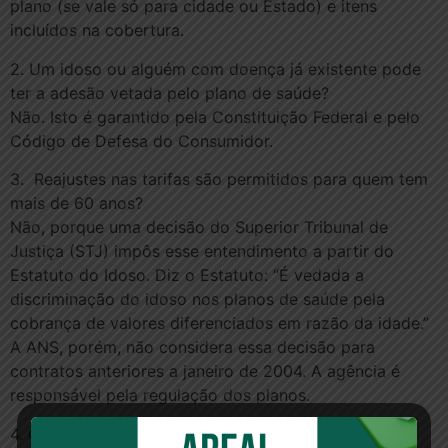
plano (se vale só para cidade ou Estado) e itens
incluídos na cobertura.
2. Um idoso ou alguém com doença já existente pode
ter a adesão vetada pelo plano de saúde?
Não. Isto é garantido pela Constituição Federal e pelo
Código de Defesa do Consumidor.
3. Reajustes nas tarifas são permitidos para quem tem
mais de 60 anos?
Não, porque uma decisão do Superior Tribunal de
Justiça (STJ) impôs esse entendimento a partir do
Estatuto do Idoso. Diz o Estatuto: “É vedada a
discriminação do idoso nos planos de saúde pela
cobrança de valores diferenciados em razão da idade.”
A ANS, porém, não considera essa decisão para
contratos anteriores a janeiro de 2004. A agência é
responsável pela regulação dos planos.
4. Como posso cancelar um plano de saúde?