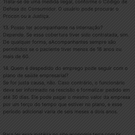
Trata-se de uma medida ilegal, conforme o Código de
Defesa do Consumidor. O usuário pode procurar o
Procon ou a Justiça.
13. Posso ter acompanhante na internação?
Depende. Se essa cobertura tiver sido contratada, sim.
De qualquer forma, aAcompanhantes sempre são
permitidos se o paciente tiver menos de 18 anos ou
mais de 60.
14. Quem é despedido do emprego pode seguir com o
plano de saúde empresarial?
Se for justa causa, não. Caso contrário, o funcionário
deve ser informado na rescisão e formalizar pedido em
até 30 dias. Ele pode pagar o mesmo valor da empresa
por um terço do tempo que estiver no plano, e esse
período adicional varia de seis meses a dois anos.
Para ler essa matéria no site economia.terra.com.br