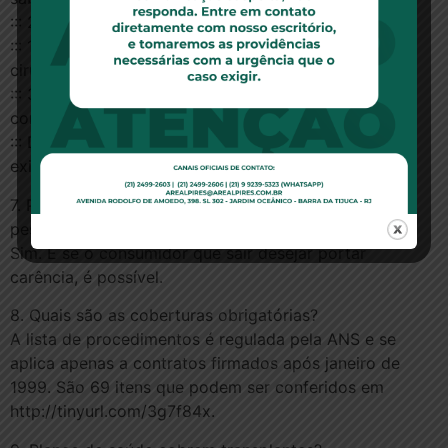
::: 24 horas para urgências e emergências
::: 180 dias para consultas, exames, internações e
cirurgias
::: 300 dias para partos (prematuros são permitidos
como urgência)
::: Dois anos em casos de outras doenças e lesões já
existentes
7. Posso sair de um plano familiar e manter as outras
pessoas nele?
Sim. E se o consumidor que sair desejar portar
carência, é possível.
8. Quais são as coberturas obrigatórias?
A lista de procedimentos é regulada pela ANS e se
aplica apenas a contratos firmados após janeiro de
1999. São 69 itens que podem ser conferidos em
http://tinyurl.com/3g7f84x.