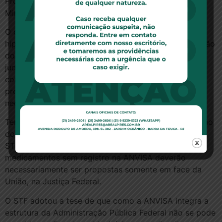
Products – EMEA da União Européia e a Japanese
Ministry of Health & Welfare do Japão.
O quarto e último requisito é a demonstração da
hipossuficiência do requerente para custear a aquisição
do medicamento. A parte que ingressar com a ação
judicial deverá comprovar a impossibilidade de arcar
com o pagamento do medicamento solicitado sem
prejuízo de sua capacidade de atender a “outras
necessidades básicas da vida”.
Tento em vista que o pressuposto básico da obrigação
do Estado é a demora da Agência federal, assentou o
STF que as ações que demandem o fornecimento de
medicamentos sem registro na ANVISA deverão
necessariamente ser propostas somente em face da
União, na Justiça Federal.
O STF adotou a tese de que como a ANVISA integra a
estrutura da Administração Pública Federal não se pode