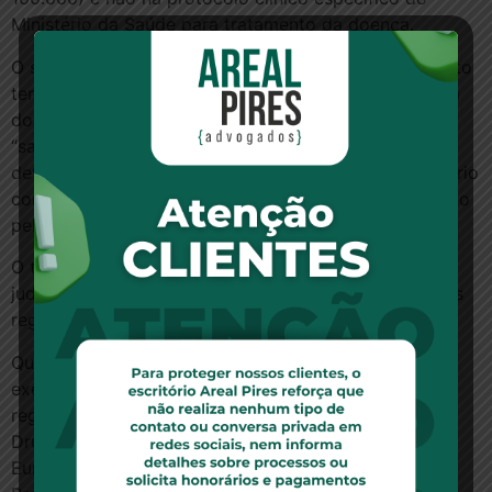
Ministério da Saúde para tratamento da doença.
O segundo requisito consiste na ausência de substituto
terapêutico registrado na ANVISA para tratamento da
doença do paciente. Se o paciente tiver outra opção
“satisfatória” para o tratamento da doença com o
devido registro sanitário, não poderá o Poder Judiciário
compelir o Poder Público a importar o fármaco pedido
pelo paciente.
O terceiro requisito é que o medicamento pleiteado
judicialmente possua registro em renomadas agências
reguladoras fora do Brasil.
Quando do julgamento do RE nº 657.718/MG,
exemplificou o STF como renomadas agências
reguladoras fora do Brasil as seguintes: a Food And
Drug Administration – FDA dos Estados Unidos, a
European Agency for the Evaluation of Medicinal