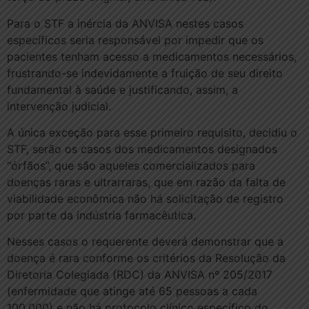
Para o STF a inércia da ANVISA nestes casos
específicos seria responsável por impedir que os
pacientes tenham acesso a medicamentos necessários,
frustrando-se indevidamente a fruição de seu direito
fundamental à saúde e justificando, assim, a
intervenção judicial.
A única exceção para esse primeiro requisito, decidiu o
STF, serão os casos dos medicamentos designados
“órfãos”, que são aqueles comercializados para
doenças raras e ultrarraras, que em razão da falta de
viabilidade econômica não há solicitação de registro
por parte da indústria farmacêutica.
Nesses casos o requerente deverá demonstrar que a
doença é rara conforme os critérios da Resolução da
Diretoria Colegiada (RDC) da ANVISA nº 205/2017
(enfermidade que atinge até 65 pessoas a cada
100.000) e não há protocolo clínico específico do