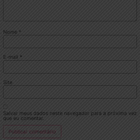
Nome
*
E-mail
*
Site
Salvar meus dados neste navegador para a próxima vez
que eu comentar.