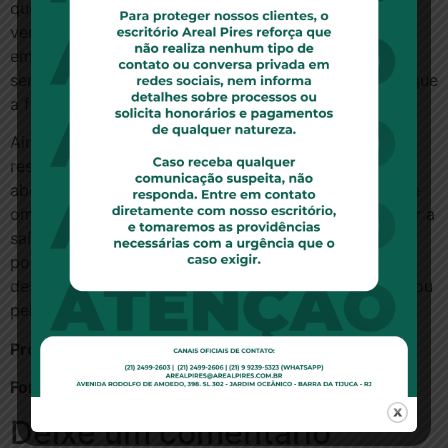
que não cuidou de verificar a condição pessoal dos
vendedores. “O notário responderá porque não
empregou os meios necessários para realizar um
serviço seguro e eficaz e sua falha foi decisiva para que
a falsidade não fosse descoberta”, completou.
Ainda segundo Ziliani, o banco também deve
responder no limite de sua atuação omissa, “por ter
aberto a conta que fez o dinheiro circular e por ter se
omitido em providências internas que poderiam evitar a
saída do numerário da conta falsa”. A decisão se deu
por maioria de votos. O relator sorteado,
desembargador Maurício Campos da Silva Velho, votou
pela absolvição do tabelião, do corretor e do banco.
Processo 0028459- 92.2012.8.26.0001
Fonte:
ConJur
Deixe um comentário