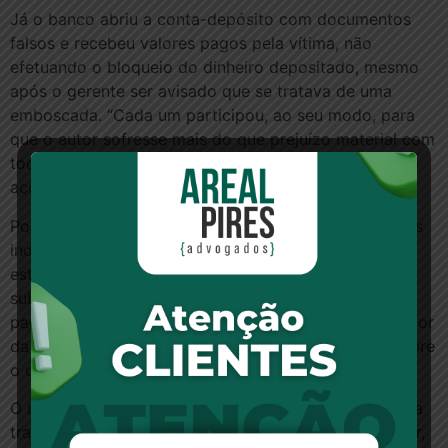
Já o banco abriu a conta-depósito com documentos
falsos e recebeu valores pagos pela vítima, não
efetuando o bloqueio do dinheiro depositado, mesmo
após o gerente ser avisado que se tratava de uma
emboscada. “Cada um participou, ao seu modo, para
que o autor sofresse mais do que prejuízo material com
toda essa fraude que foi cometida”, disse o relator do
acórdão, desembargador Ênio Santarelli Zuliani.
Por isso, o corretor e o tabelião deverão arcar com as
indenizações por dano material, junto com os
estelionatários. Ao banco coube a responsabilidade
subsidiária, ou seja, somente será possível exigir o
pagamento caso os demais réus não satisfaçam o valor
da condenação, provando-se a insolvência deles. Sobre
o dano moral, todos são devedores solidários.
O magistrado afirmou que a vítima foi envolvida numa
trama que só foi possível pela negligência do corretor,