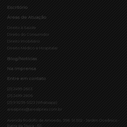
Escritório
Áreas de Atuação
Direito à Saúde
Direito do Consumidor
Direito Imobiliário
Direito Médico e Hospitalar
Blog/Notícias
Na Imprensa
Entre em contato
(21) 2499-2603
(21) 2499-2606
(21) 9 9239-5323 (Whatsapp)
arealpires@arealpires.com.br
Avenida Rodolfo de Amoedo, 398. Sl 302 - Jardim Oceânico -
Barra da Tijuca - RJ