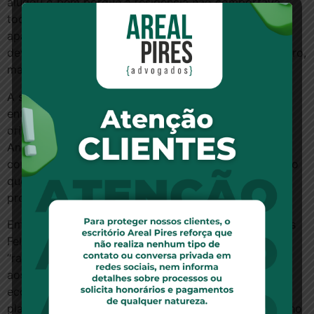
alugou o bem porque a residência não comportava
toda a família, que cresceu. Por isso, foram para um
apartamento maior. “Tentamos a penhora porque o
devedor foi citado em um endereço e morava em outro,
mas a argumentação dele prevaleceu.”
A súmula, de acordo com Goulart, deve consolidar o
entendimento que já vinha sendo aplicado e servir de
orientação para as futuras decisões. Para Marcos
Andrade, do Sevilha, Andrade, Arruda Advogados, a
construção da jurisprudência levou em consideração o
que estaria por trás da Lei nº 8.009, de 1990, ao
proteger a unidade familiar.
Em uma decisão sobre o tema, o ministro do STJ, Luis
Felipe Salomão, afirmou que a lei teria surgido em
“razão da necessidade de aumento da proteção legal
aos devedores, em momento de grande atribulação
econômica decorrente do malogro de sucessivos
planos governamentais” e que, por isso, teria um cunho