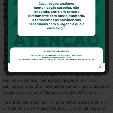
eminentemente social com o escopo de resguardar o
direito à residência ao devedor e a sua família,
assegurando uma moradia digna.
Apesar do posicionamento do STJ, que preserva a
impenhorabilidade de bens de família, há decisões dos
tribunais trabalhistas determinando a penhora de
imóveis de família para o pagamento de dívidas. A
medida é aplicada a imóveis de luxo. A residência onde
mora o ex-sócio de uma empresa em São Paulo, por
exemplo, avaliada em cerca de R$ 1,5 milhão, foi
penhorada pela 1ª Turma do Tribunal Regional do
Trabalho (TRT) de São Paulo. Com a venda do bem,
segundo a decisão, seria possível pagar a dívida
estimada em R$ 200 mil e ainda permitir que o devedor
adquirisse uma nova “digna e confortável” moradia.
Há outras decisões nos TRTs de Minas Gerais e do Rio
Grande do Sul no mesmo sentido. O Tribunal Superior