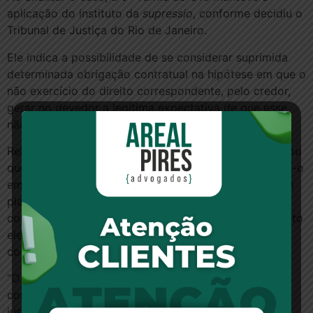
aplicação do instituto da
supressio
, conforme decidiu o
Tribunal de Justiça do Rio de Janeiro.
Ele indica a possibilidade de se considerar suprimida
determinada obrigação contratual na hipótese em que o
não exercício do direito correspondente, pelo credor,
gerar no devedor a legítima expectativa de que esse
não exercício se prorrogará no tempo.
Relator, o ministro Paulo de Tarso Sanseverino apontou
que a exclusão tardia do ex-empregado idoso coloca-o
em situação de extrema desvantagem no mercado de
planos de saúde. Ele não poderá usufruir da
contribuição da geração mais jovem, embora, enquanto
ele próprio teve menos idade, contribuiu ativamente
com o plano.
“O ex-empregado foi mantido no plano enquanto sua
contribuição favorecia os idosos, mas foi excluído
justamente quando ele próprio se tornou idoso, e