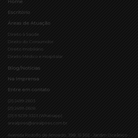
Home
Escritório
Áreas de Atuação
Direito à Saúde
Direito do Consumidor
Direito Imobiliário
Direito Médico e Hospitalar
Blog/Notícias
Na Imprensa
Entre em contato
(21) 2499-2603
(21) 2499-2606
(21) 9 9239-5323 (Whatsapp)
arealpires@arealpires.com.br
Avenida Rodolfo de Amoedo, 398. Sl 302 - Jardim Oceânico -