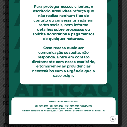
passou a necessitar da contribuição solidária dos mais
jovens para a fixação de uma mensalidade
proporcionalmente menor do que a sinistralidade
acentuada da última faixa etária”, disse.
A 3ª Turma do STJ já aplicou o instituto
da
supressio
em caso de plano de saúde recentemente.
No caso, a permanência do ex-empregado como
beneficiário se dera por mais de dez anos. Para o
relator, apesar de o caso concreto tratar de período de
menos de uma década, a condição de idoso do ex-
empregado justifica sua manutenção no plano de
saúde.
O acórdão
REsp 1.918.599
Fonte:
ConJur
Deixe um comentário