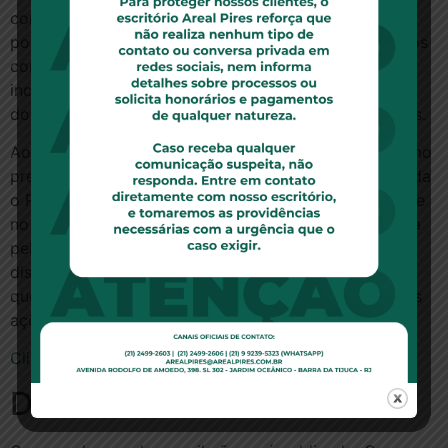
como amicus curiae. Segundo a entidade, apesar do
posicionamento do STJ, os tribunais e juízes ordinários
continuam condenando as instituições bancárias,
inclusive com determinação de restituição em dobro
dos valores cobrados e condenação em danos morais.
Ao deferir o pedido da Febraban, a ministra citou como
precedentes do STJ em que medida similar foi deferida
o REsp 1.060.210, relatado pelo ministro Luiz Fux (hoje
no Supremo Tribunal Federal), e a MC 19.734, relatada
pelo ministro Sidnei Beneti. Em todos esses casos,
discute-se uma “macro-lide”, isto é, um processo em
que a tese jurídica definida se aplica a diversas outras
ações.
Clique aqui para ler a notícia no site do STJ
Deixe um comentário