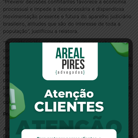
“Prevenir decisões conflitantes favorece a economia
processual e impede a desnecessária e dispendiosa
movimentação presente e futura do aparelho judiciário
brasileiro, atitudes que são do interesse de toda a
população”, justificou a relatora.
“Providência lógica, então, que todas as ações de
conhecimento em que haja discussão, em conjunto ou
individualmente, sobre a legitimidade da cobrança das
tarifas administrativas para a concessão e cobrança do
crédito, sob quaisquer denominações, bem como a
possibilidade de financiamento do IOF, sejam
paralisadas até o final julgamento deste processo pela
Segunda Seção, como representativo da controvérsia”,
concluiu.
Precedentes
A medida atende a requerimento da Federação
Brasileira de Bancos (Febraban), que integra o processo