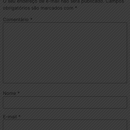
O seu endereço de e-mail não será publicado.
Campos
obrigatórios são marcados com
*
Comentário
*
Nome
*
E-mail
*