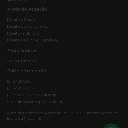
Áreas de Atuação
Direito à Saúde
Direito do Consumidor
Direito Imobiliário
Direito Médico e Hospitalar
Blog/Notícias
Na Imprensa
Entre em contato
(21) 2499-2603
(21) 2499-2606
(21) 9 9239-5323 (Whatsapp)
arealpires@arealpires.com.br
Avenida Rodolfo de Amoedo, 398. Sl 302 - Jardim Oceânico -
Barra da Tijuca - RJ