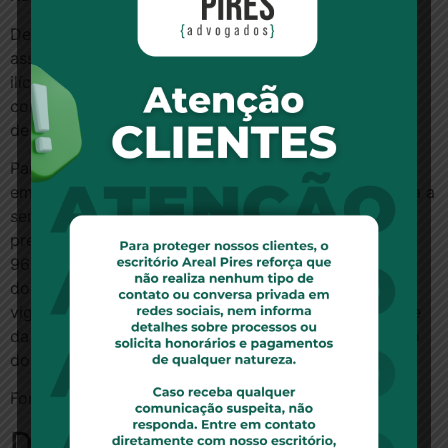
De acordo com o colegiado, a negativa da cobertura
assistencial por parte da operadora “configurou ato
ilícito ensejador de dano moral aos familiares do
consumidor, que não teve o atendimento em situação
de emergência”.
Para a ministra Nancy Andrighi, relatora do caso,
embora a operadora alegasse que havia uma carência a
ser cumprida por conta de haver uma doença
preexistente, o artigo 11, parágrafo único, da Lei
9656/98 veda a exclusão/suspensão de cobertura às
doenças e lesões preexistentes após 24 meses de
vigência do contrato, cabendo à operadora o ônus de
da prova e da demonstração do conhecimento prévio
do consumidor ou beneficiário.
Fonte:
JOTA
Deixe um comentário