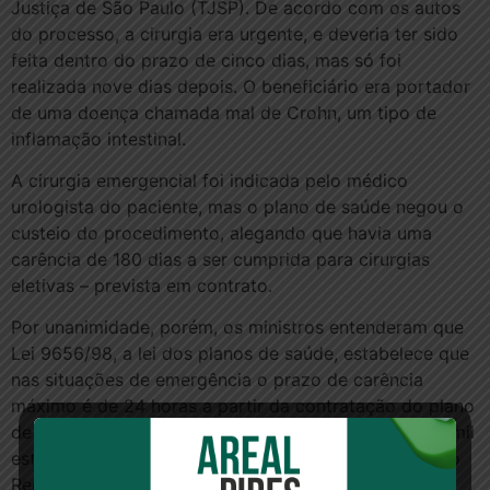
Justiça de São Paulo (TJSP). De acordo com os autos
do processo, a cirurgia era urgente, e deveria ter sido
feita dentro do prazo de cinco dias, mas só foi
realizada nove dias depois. O beneficiário era portador
de uma doença chamada mal de Crohn, um tipo de
inflamação intestinal.
A cirurgia emergencial foi indicada pelo médico
urologista do paciente, mas o plano de saúde negou o
custeio do procedimento, alegando que havia uma
carência de 180 dias a ser cumprida para cirurgias
eletivas – prevista em contrato.
Por unanimidade, porém, os ministros entenderam que
Lei 9656/98, a lei dos planos de saúde, estabelece que
nas situações de emergência o prazo de carência
máximo é de 24 horas a partir da contratação do plano
de saúde. Por isso, manteve a indenização de R$ 20 mil
estipulada pelo TJSP. O caso estava sendo tratado no
Recurso Especial 1578533, de São Paulo.