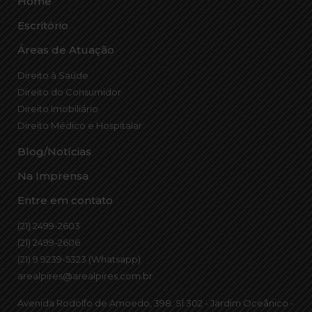
Home
Escritório
Áreas de Atuação
Direito à Saúde
Direito do Consumidor
Direito Imobiliário
Direito Médico e Hospitalar
Blog/Notícias
Na Imprensa
Entre em contato
(21) 2499-2603
(21) 2499-2606
(21) 9 9239-5323 (Whatsapp)
arealpires@arealpires.com.br
Avenida Rodolfo de Amoedo, 398. Sl 302 - Jardim Oceânico -