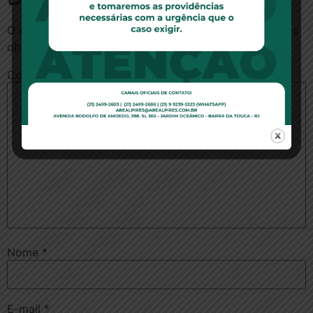
O seu endereço de e-mail não será publicado.
Campos
obrigatórios são marcados com
*
Comentário
*
Nome
*
E-mail
*