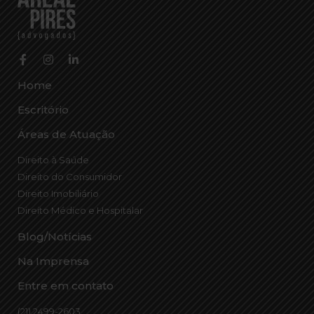
Home
Escritório
Áreas de Atuação
Direito à Saúde
Direito do Consumidor
Direito Imobiliário
Direito Médico e Hospitalar
Blog/Notícias
Na Imprensa
Entre em contato
(21) 2499-2603