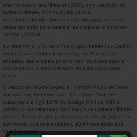
mas foi doado aos filhos em 2003, com restrição de
inalienabilidade, incomunicabilidade e
impenhorabilidade. Após a morte dos pais, os filhos
ajuizaram ação para cancelar as cláusulas e poderem
vender o imóvel.
No entanto, o juízo de primeiro grau indeferiu o pedido,
assim como o Tribunal de Justiça do Paraná, que
entendeu que o cancelamento das restrições estaria
condicionado à demonstração de justa causa para
tanto.
O relator do recurso especial, ministro Paulo de Tarso
Sanseverino, lembrou que o STJ interpretou com
ressalvas o artigo 1.676 do Código Civil de 1916 e
admitiu o cancelamento da cláusula de inalienabilidade
nas hipóteses em que a restrição, em vez de garantir o
patrimônio dos descendentes, significava lesão aos
seus interesses.