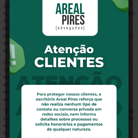
Sanseverino destacou que a constituição da cláusula,
no caso julgado, ocorreu sob a vigência do Código Civil
de 2002, em contexto no qual os pais dos donatários
usufruíam do bem. Para o ministro, após a morte dos
pais, “os proprietários devem voltar ao plenipotenciário
exercício de direitos sobre a propriedade, não se
extraindo do CC orientação diversa”.
O relator ressaltou que o atual Código Civil, no artigo
1.848, passou a exigir que o instituidor da
inalienabilidade, nos casos de testamento, indique
expressamente uma justa causa para a restrição
imposta, “operando verdadeira inversão lógica
existente sob a égide do CC de 1916”.
“Se é verdade que a vontade do doador e instituidor da
cláusula de inalienabilidade merece respeito, do mesmo
modo, o direito de propriedade daquele que recebe o
bem graciosamente merece a devida proteção”,