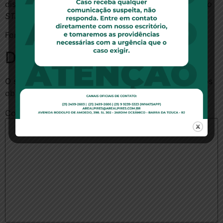
disse.
Com informações da Assessoria de Imprensa do
STJ.
Fonte:
Conjur
Deixe um comentário
O seu endereço de e-mail não será publicado.
Campos
obrigatórios são marcados com
*
Comentário
*