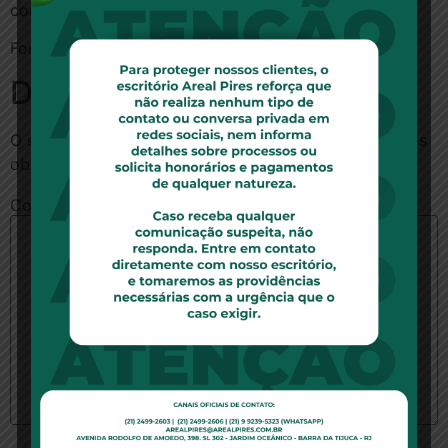
contratação ou a demonstração de má-fé”.
Fonte:
Jota Info
Deixe um comentário
O seu endereço de e-mail não será publicado.
Campos
obrigatórios são marcados com
*
Comentário
*