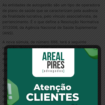
As entidades de autogestão são um tipo de operadora
de plano de saúde que se caracterizam pela ausência
de finalidade lucrativa, pelo vínculo associativista, de
pertencimento. É o que define a Resolução Normativa
37/2006, da Agência Nacional de Saúde Suplementar
(ANS).
A nova súmula, de número 698, terá a seguinte
redação: “Aplica-se o CDC aos contratos de plano de
saúde, salvo aos administrados por entidades de
autogestão”. O texto anterior limitava-se a dizer que
“aplica-se o Código de Defesa do Consumidor aos
contratos de plano de saúde”.
Também foi aprovada a súmula 609, que fala sobre a
exclusão de cobertura sob alegação de doença pré-
existente. Diz o novo verbete: “A recusa de cobertura
securitária sob a alegação de doença pré-existente é
ilícita se não houve a exigência de exames prévios à