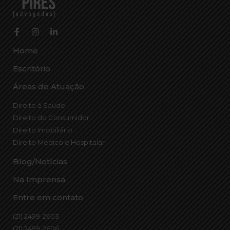
Home
Escritório
Áreas de Atuação
Direito à Saúde
Direito do Consumidor
Direito Imobiliário
Direito Médico e Hospitalar
Blog/Notícias
Na Imprensa
Entre em contato
(21) 2499-2603
(21) 2499-2606