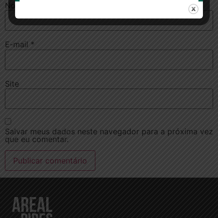
Nome
*
E-mail
*
Site
Salvar meus dados neste navegador para a próxima vez
que eu comentar.