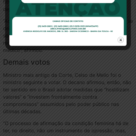
filhas e acrescentando que duas engravidaram e,
depois, amamentaram os filhos.
“Aqui não se discute direito à licença, que geralmente se
deixa para tirar até após o parto. Se cogita tão
somente da necessidade, se esse for o desejo da
mulher, da necessidade de ela apresentar um atestado
médico”, afirmou.
Demais votos
Ministro mais antigo da Corte, Celso de Mello foi o
ministro seguinte a votar. O decano afirmou, então, não
ter sentido em o Brasil adotar medidas que “hostilizam
valores” e “investem frontalmente contra
compromissos” assumidos pelo poder público nas
últimas décadas.
“O processo de afirmação da condição feminina há de
ter, no direito, não um instrumento de opressão, mas,