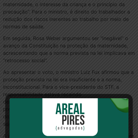
maternidade, o interesse da criança e o princípio da
precaução”. Para o ministro, é direito do trabalhador a
redução dos riscos inerentes ao trabalho por meio de
normas de saúde.
Em seguida, Rosa Weber argumentou ser “inegável” o
avanço da Constituição na proteção da maternidade,
acrescentando que a norma prevista na lei implicava em
“retrocesso social”.
Ao apresentar o voto, o ministro Luiz Fux afirmou que a
proteção prevista na lei era insuficiente e a norma,
inconstitucional. Para o vice-presidente do STF, a
responsabilidade estava recaindo
desproporcionalmente sobre a mulher, e as normas
previstas estavam desfavorecendo a “plena proteção
dos interesses constitucionalmente protegidos”
sujeitando as trabalhadoras a “maior embaraço”.
A ministra Cármen Lúcia defendeu que a mulher fica em