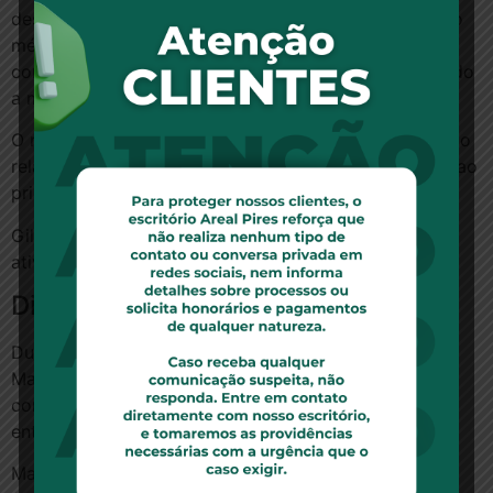
desconforto, pois muitas vezes sequer tem acesso ao
médico. “Em tudo desatende o que tinha sido
conquistado”, afirmou. “A Constituição vem protegendo
a mulher e a criança.”
O ministro Ricardo Lewandowski também votou com o
relator. “Estamos claramente diante de uma violação ao
princípio da vedação do retrocesso.”
Gilmar Mendes também votou contra o exercício de
atividades insalubres por gestantes e lactantes.
Divergência
Durante o julgamento desta quarta-feira, o ministro
Marco Aurélio Mello votou contra o pedido da
confederação, abrindo divergência em relação ao
entendimento de Alexandre de Moraes.
Marco Aurélio iniciou o voto dizendo ser pai de três