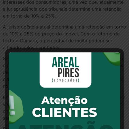
interesses dos consumidores, uma vez que, atualmente,
a jurisprudência dos tribunais determina uma retenção
em torno de 10% a 25%.
A jurisprudência atual determina uma retenção em torno
de 10% a 25% do preço do imóvel. Com o retorno do
texto à Câmara, o percentual de multa poderá ser
alterado pelos deputados
Se os destaques tivessem sido rejeitados pelo plenário,
o projeto seguiria já para sanção presidencial. Entre os
destaques aprovados, estão emendas que dão maior
clareza aos contratos e algumas correções de redação
no texto.
Entre os parlamentares que apoiam a proposta, existe a
visão de que o distrato pode contribuir para destravar
o mercado imobiliário, em crise nos últimos anos e,
assim, melhorar o ambiente econômico do País.