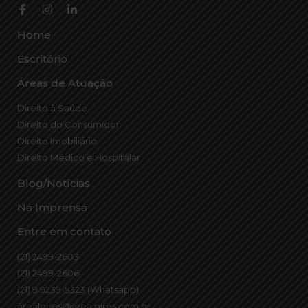
Home
Escritório
Áreas de Atuação
Direito à Saúde
Direito do Consumidor
Direito Imobiliário
Direito Médico e Hospitalar
Blog/Notícias
Na Imprensa
Entre em contato
(21) 2499-2603
(21) 2499-2606
(21) 9 9239-5323 (Whatsapp)
arealpires@arealpires.com.br