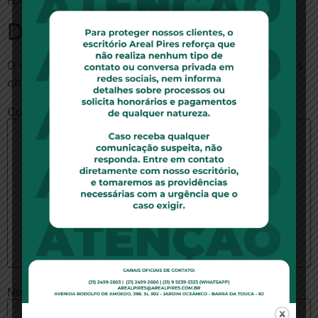
Fonte:
InfoMoney
Deixe um comentário
O seu endereço de e-mail não será publicado.
Campos
obrigatórios são marcados com
*
Comentário
*
Nome
*