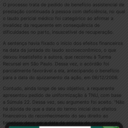
O processo trata de pedido de benefício assistencial de
prestação continuada à pessoa com deficiência, no qual
o laudo pericial médico foi categórico ao afirmar a
invalidez da requerente em consequência de
dificuldades no parto, insuscetível de recuperação.
A sentença havia fixado o início dos efeitos financeiros
na data da juntada do laudo socioeconômico, o que
deixou insatisfeito a autora, que recorreu à Turma
Recursal em São Paulo. Dessa vez, o acórdão foi
parcialmente favorável a ela, antecipando o benefício
para a data do ajuizamento da ação, em 06/12/2006.
Contudo, ainda longe de seu objetivo, a requerente
apresentou pedido de uniformização à TNU, com base
a Súmula 22. Dessa vez, seu argumento foi aceito. “Não
há dúvida de que a data do termo inicial dos efeitos
financeiros do reconhecimento do seu direito ao
benefício deve ser a data da entrada do requerimento