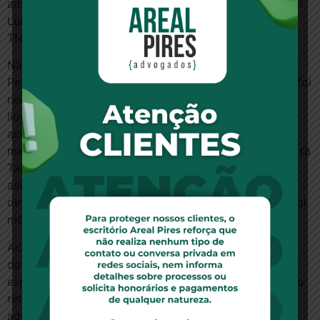
administrativo, em 13/09/2004”, concluiu o juiz federal
Luiz Claudio Flores da Cunha, relator do processo na
TNU.
Na mesma sessão, Flores da Cunha foi relator do
Pedilef 0501309-91.2010.4.05.8303, no qual também foi
necessária a aplicação da Súmula 22 para dar fim à
lide. Nesse caso, o requerente pretendia reformar
acórdão da Turma Recursal em Pernambuco, que
manteve sentença do Juizado Especial Federal de Serra
Talhada, fixando a data do início do benefício
assistencial de prestação continuada à pessoa com
deficiência (DIB) em 01/09/2010, data do laudo pericial
médico judicial.
Acontece que, uma vez que o perito concluiu que a
data de início da incapacidade por esquizofrenia não
especificada foi 08/11/2001, o benefício deve ser pago
retroativo à data da entrada do requerimento
administrativo, em 28/11/2008.