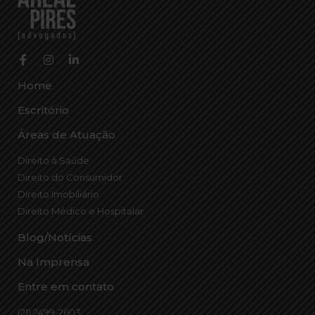
Home
Escritório
Áreas de Atuação
Direito à Saúde
Direito do Consumidor
Direito Imobiliário
Direito Médico e Hospitalar
Blog/Notícias
Na Imprensa
Entre em contato
(21) 2499-2603