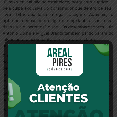
“O nexo causal não se estabelece, porquanto suprido
pela culpa exclusiva do consumidor que dentro de seu
livre arbítrio decide se entregar ao cigarro. Ademais, ao
optar pelo consumo do cigarro, o apelante assumiu os
riscos a ele inerentes”, disse. Os desembargadores Luiz
Antonio Costa e Miguel Brandi também participaram do
julgamento e acompanharam o voto do relator,
negando provimento ao recurso.
O caso diz respeito a um ex-fumante que teve uma
doença pulmonar grave e complicações no coração
pelo uso prolongado do tabaco. Fumante durante
muitos anos, o autor da ação atribuiu a doença ao
consumo de cigarros produzidos pela fabricante Souza
Cruz. Ele alegou nocividade e toxidade do produto e
pediu indenização por danos morais.
Com informações
da Assessoria de Imprensa do TJ-SP.
Para ler esta notícia no Consultor Jurídico, clique aqui.