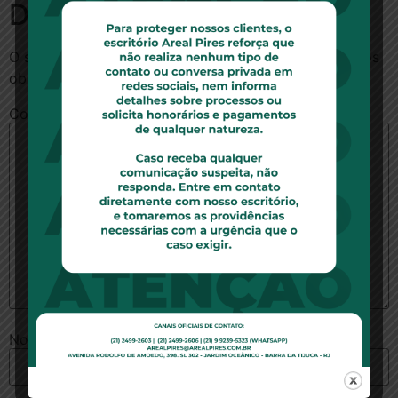
Deixe um comentário
O seu endereço de e-mail não será publicado.
Campos
obrigatórios são marcados com
*
Comentário
*
Nome
*