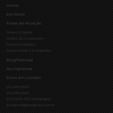
Home
Escritório
Áreas de Atuação
Direito à Saúde
Direito do Consumidor
Direito Imobiliário
Direito Médico e Hospitalar
Blog/Notícias
Na Imprensa
Entre em contato
(21) 2499-2603
(21) 2499-2606
(21) 9 9239-5323 (Whatsapp)
arealpires@arealpires.com.br