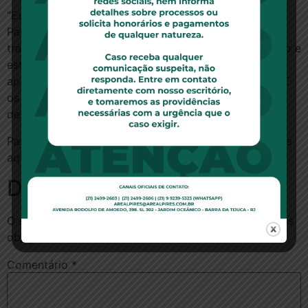
“Estamos desesperados, pois meus pais – Isaías de
Paula Reis, 78, e Delza Reis, 72 – dependem de
tratamentos e medicação contínuos. Papai é diabético e
está com suspeita de Mal de Alzheimer. A
aposentadoria dos dois juntos não chega a R$1.500. E
os 15 anos que pagaram esse plano? É revoltante”,
desabafou a filha do casal, Mara Reis Rabelo.
Para ler essa matéria no site HojeEmDia.com.br,
clique
aqui
Deixe um comentário
O seu endereço de e-mail não será publicado.
Campos
obrigatórios são marcados com
*
Comentário
*