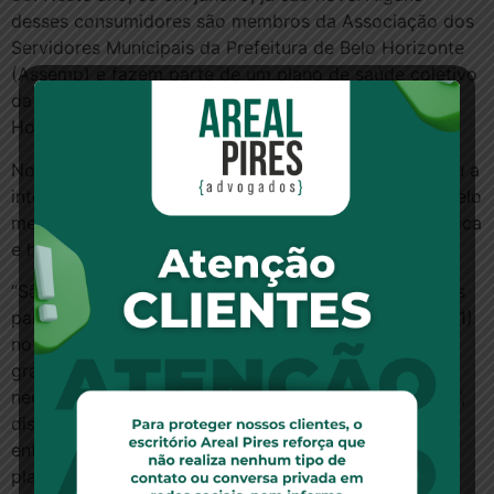
desses consumidores são membros da Associação dos
Servidores Municipais da Prefeitura de Belo Horizonte
(Assemp) e fazem parte de um plano de saúde coletivo
da Fundação Santa Casa de Misericórdia de Belo
Horizonte.
No apagar das luzes de 2012, a instituição comunicou a
intenção de rescindir todos os contratos, atingindo pelo
menos 150 idosos que dependem de assistência médica
e hospitalar para sobreviver, segundo a associação.
“São quatro contratos, sendo que três estão previstos
para serem cancelados em 31 de março e um (nº 5971)
no próximo dia 28. Só neste grupo, há 1.600 vidas, a
grande maioria idosos. Cento e cinquenta deles
necessitam de acompanhamento médico ininterrupto”,
disse a Assemp, por nota. Ainda de acordo com a
entidade, a alegação do plano é desequilíbrio na
planilha de custos.