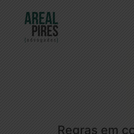
Regras em co