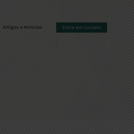
Artigos e Notícias
Entre em Contato