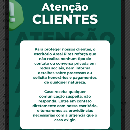
paciente. “O experimento pela autora constitui-se em
dissabor, a que todos estão sujeitos na vida em
sociedade, não podendo ser alçado ao patamar de
dano moral”, diz o acórdão.
Jurisprudência
Para a ministra Nancy Andrighi, a situação vivida pela
autora do recurso foi além do mero dissabor, e a
decisão do TJSC contraria entendimento consolidado
no STJ. Segundo ela, há sempre alguma apreensão
quando o paciente procura por serviços médicos, ainda
que sem urgência.
A relatora afirmou que mesmo consultas de rotina
causam aflição, pois o paciente está ansioso para saber
da sua saúde. No caso específico, ela avaliou que não
havia dúvida de que a situação era delicada, na medida
em que o próprio TJSC reconheceu que os exames se