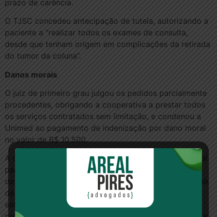
prazo de carência.
O TJSC concedeu antecipação de tutela, autorizando a
paciente a “realizar todos os exames de consulta,
desde que tenham origem em complicações da retirada
do tumor da coluna”.
Danos morais
O juiz de primeiro grau julgou os pedidos parcialmente
procedentes, obrigando a cooperativa a prestar todos
os serviços contratados sem limitação, e condenou a
Unimed ao pagamento de indenização por dano moral
no valor de R$ 10.500.
A cooperativa apelou e o TJSC deu provimento parcial
para afastar a condenação por danos morais. Os
desembargadores consideraram que a não autorização
de exame era uma situação “corriqueira” e que não
estava caracterizada a extrema urgência do
procedimento, a ponto de colocar em risco a saúde da