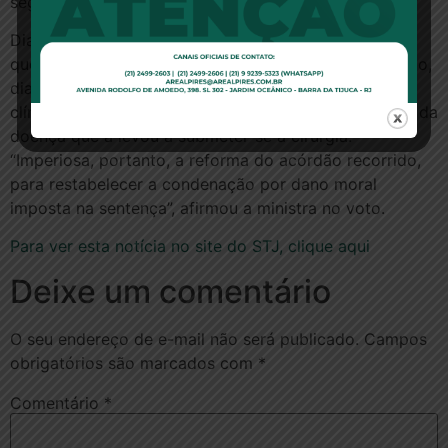
seguiam à cirurgia realizada pela paciente.
Diante disso, a ministra concluiu que é de pressupor
que a paciente tenha de fato sofrido abalo psicológico,
diante da incerteza sobre como estaria o seu quadro
clínico, sobretudo em relação a eventual reincidência da
doença que a levou a submeter-se à cirurgia.
“Imperiosa, portanto, a reforma do acórdão recorrido,
para restabelecer a condenação por dano moral
imposta na sentença”, afirmou a ministra no voto.
Para ver esta notícia no site do STJ, clique aqui
Deixe um comentário
O seu endereço de e-mail não será publicado.
Campos
obrigatórios são marcados com
*
Comentário
*