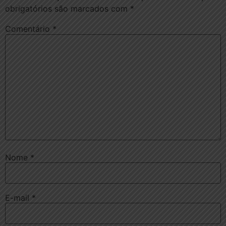
obrigatórios são marcados com
*
Comentário
*
Nome
*
E-mail
*