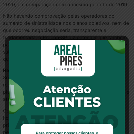
2020, em comparação com o mesmo período de 2019.
Não havendo comprovação pelas operadoras do
aumento de sinistralidade nos planos coletivos, nem de
que ocorreu negociação séria, transparente e
fundamentada, o Procon-SP diz entender que também
para os contratos coletivos deve ser aplicado o índice
subsidiário dos planos individuais sugerido pela ANS,
que é de 8,46%.
Reclamações
Só no mês de janeiro, foram registradas quase mil
reclamações de consumidores contra os reajustes de
planos de saúde. Há casos de reajustes de 91%, 104% e
até 113%.
Comparando-se com o mesmo mês do ano passado
houve um crescimento de mais de 10.000% (962 no
primeiro mês de 2021, contra apenas nove no mesmo
período de 2020).