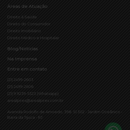
Áreas de Atuação
Direito à Saúde
Direito do Consumidor
Direito Imobiliário
Direito Médico e Hospitalar
Blog/Notícias
Na Imprensa
Entre em contato
(21) 2499-2603
(21) 2499-2606
(21) 9 9239-5323 (Whatsapp)
arealpires@arealpires.com.br
Avenida Rodolfo de Amoedo, 398. Sl 302 - Jardim Oceânico -
Barra da Tijuca - RJ