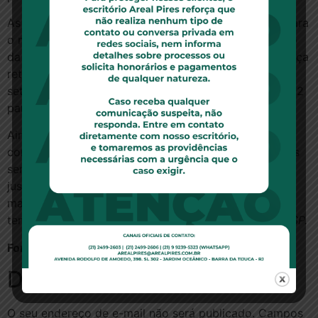
As demandas referem-se à ausência de explicação para
o motivo do reajuste — situação que motivou o envio
da petição ao órgão regulador — e também à cobrança
retroativa dos reajustes suspensos pela ANS (de
setembro a dezembro de 2020) que será diluída em 12
parcelas em 2021.
Ainda segundo o Procon, mais de 30 milhões de
consumidores estão recebendo boletos com reajustes
sem qualquer informação, e sem transparência,
justamente numa época em que se enfrenta uma das
maiores crises sanitárias e econômicas de todos os
tempos.
Com informações da assessoria do Procon-SP.
Fonte:
ConJur
Deixe um comentário
O seu endereço de e-mail não será publicado.
Campos