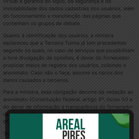
virtual a garantia do sigilo, da segurança e da
inviolabilidade dos dados cadastrais dos usuários, além
do funcionamento e manutenção das páginas que
contenham os grupos de debate.
Quanto à identificação dos usuários, a ministra
esclareceu que a Terceira Turma já tem precedentes
segundo os quais, no caso de serviços que possibilitam
a livre divulgação de opiniões, é dever do fornecedor
propiciar meios de registro dos usuários, coibindo o
anonimato. Caso não o faça, assume os riscos dos
danos causados a terceiros.
Para a ministra, essa obrigação decorre da vedação ao
anonimato (Constituição Federal, artigo 5º, inciso IV) e
do dever de informação e transparência do fornecedor
de serviço (Código de Defesa do Consumidor, artigo
6º, inciso III).
“Ao oferecer um serviço de provedoria de conteúdo,