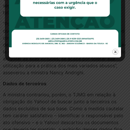
segurança às relações estabelecidas pela rede sem
tolher sua informalidade peculiar.
“Por mais que se queira garantir a liberdade daqueles
que navegam na rede, reconhecendo-se essa condição
como indispensável à própria existência e
desenvolvimento da internet, não podemos transformá-
la numa ‘terra de ninguém’, onde, sob o pretexto de não
aniquilar as suas virtudes, se acabe por tolerar sua
utilização para a prática dos mais variados abusos”,
asseverou a ministra Nancy Andrighi.
Dados de terceiros
A ministra contrariou, porém, o TJMG em relação à
obrigação do Yahoo! de buscar junto a terceiros os
dados excluídos de sua base. Como a medida cautelar
tem caráter satisfativo – identificar o responsável pelo
ato ofensivo – e o Yahoo! descartou os documentos
que deveria ter mantido, a exibição desses dados fica