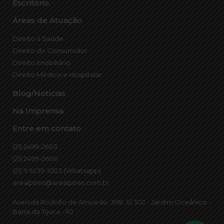
Escritório
Áreas de Atuação
Direito à Saúde
Direito do Consumidor
Direito Imobiliário
Direito Médico e Hospitalar
Blog/Notícias
Na Imprensa
Entre em contato
(21) 2499-2603
(21) 2499-2606
(21) 9 9239-5323 (Whatsapp)
arealpires@arealpires.com.br
Avenida Rodolfo de Amoedo, 398. Sl 302 - Jardim Oceânico -
Barra da Tijuca - RJ