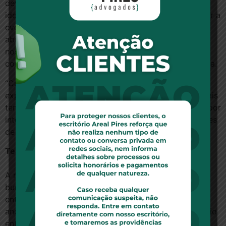
deve o fornecedor obter e manter dados mínimos de
identificação de seus usuários, com vistas a assegurar a
eventuais prejudicados pela utilização indevida ou
abusiva do serviço – consumidores por equiparação
nos termos do artigo 17 do CDC – informações
concretas sobre a autoria do ilícito”, afirmou a ministra.
“Cuida-se de cautela básica, decorrente da legítima
expectativa do consumidor – mesmo aquele que jamais
tenha feito uso do serviço – de que, sendo ofendido por
intermédio de um site, o seu provedor tenha condições
de individualizar o usuário responsável”, completou.
Terra de ninguém
A relatora destacou ainda que não se trata de buscar
burocratização excessiva da internet. Porém, em seu
entender, é necessário encontrar um limite para o
anonimato de seus usuários, promovendo um equilíbrio
entre o mundo virtual e o material, proporcionando