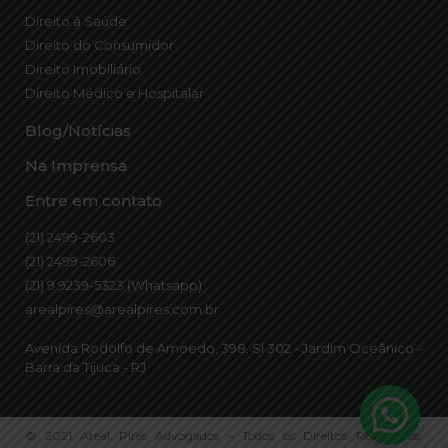
Direito à Saúde
Direito do Consumidor
Direito Imobiliário
Direito Médico e Hospitalar
Blog/Notícias
Na Imprensa
Entre em contato
(21) 2499-2603
(21) 2499-2606
(21) 9 9239-5323 (Whatsapp)
arealpires@arealpires.com.br
Avenida Rodolfo de Amoedo, 398. Sl 302 - Jardim Oceânico -
Barra da Tijuca - RJ
© 2021 Areal Pires Advogados – Todos os Direitos Reservados.