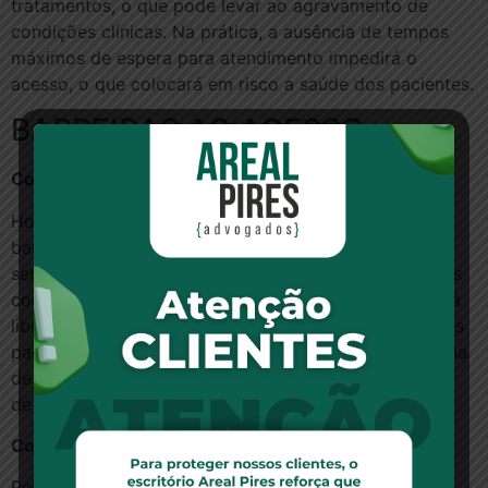
tratamentos, o que pode levar ao agravamento de
condições clínicas. Na prática, a ausência de tempos
máximos de espera para atendimento impedirá o
acesso, o que colocará em risco a saúde dos pacientes.
BARREIRAS AO ACESSO
Como é hoje
Hoje em dia as operadoras lançam mão de diversas
barreiras que impedem o acesso do consumidor aos
serviços de saúde adequados, através de mecanismos
como autorizações prévias e juntas médicas prévios à
liberação ou não de tratamentos, que impedem que os
pacientes e seus médicos tenham liberdade de escolha
de especialistas, de locais de realização de exames e
de serviços credenciados ou retardam atendimento.
Como querem
Pela nova lei, os mecanismos hoje existentes serão