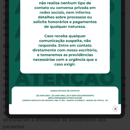
oficializados, além de mecanismos novos, como a
triagem e avaliação inicial, que poderá ser feita por um
gate-keeper (“médico-porteiro”, que tem a função de
evitar o acesso direto ou o encaminhamento para
médicos especialistas e exames), referendados.
Consequências na Prática
Pelas novas regras a atenção especializada e de alto
custo poderia ser negada com base em normas
legalmente instituídas. Os pacientes não acessariam
serviços até mesmo credenciados pela operadora. Com
isso, a rede de serviços apresentada como propaganda
para atrair clientes não corresponderia àquela
efetivamente disponível. As juntas médicas contratadas
pelas operadoras trarão conflitos de interesses, levando
a impasses éticos e atritos entre profissionais que
dificultariam a efetividade do atendimento aos
pacientes.