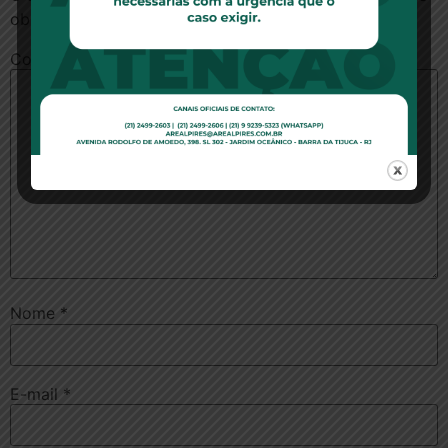
obrigatórios são marcados com
*
Comentário
*
Nome
*
E-mail
*