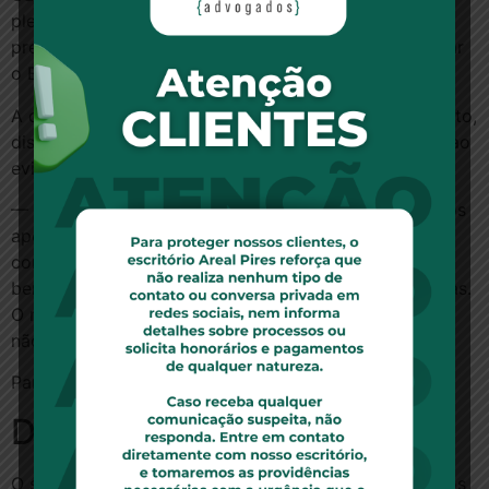
plenário, a matéria, seguirá direto para sanção da
presidente Dilma Rousseff. Se for aprovada, vai alterar
o Estatuto do Idoso.
A deputada Rebecca Garcia (PP-AM), autora do projeto,
disse que seu objetivo é preservar a saúde do idoso ao
evitar o seu deslocamento a órgãos públicos.
— Houve o lamentável caso em que o INSS obrigou os
aposentados, num curto período de tempo, a
comparecer pessoalmente para recadastramento dos
benefícios. Todos eles, com a formação de longas filas.
O recadastramento deve ser feito em condições que
não prejudiquem os aposentados — disse ela.
Para ler essa matéria no site O Globo,
clique aqui
Deixe um comentário
O seu endereço de e-mail não será publicado.
Campos