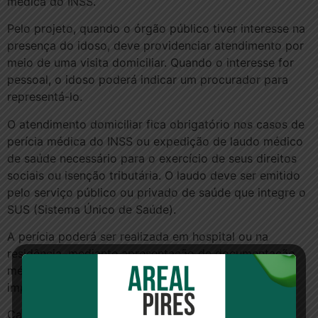
médica do INSS.
Pelo projeto, quando o órgão público tiver interesse na
presença do idoso, deve providenciar atendimento por
meio de uma visita domiciliar. Quando o interesse for
pessoal, o idoso poderá indicar um procurador para
representá-lo.
O atendimento domiciliar fica obrigatório nos casos de
perícia médica do INSS ou expedição de laudo médico
de saúde necessário para o exercício de seus direitos
sociais ou isenção tributária. O laudo deve ser emitido
pelo serviço público ou privado de saúde que integre o
SUS (Sistema Único de Saúde).
A perícia poderá ser realizada em hospital ou na
residência, mediante apresentação de documentação
médica que comprove a internação ou a
impossibilidade de locomoção.
Caso não receba nenhum pedido de apreciação em