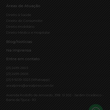
Áreas de Atuação
Direito à Saúde
Direito do Consumidor
Direito Imobiliário
Direito Médico e Hospitalar
Blog/Notícias
Na Imprensa
Entre em contato
(21) 2499-2603
(21) 2499-2606
(21) 9 9239-5323 (Whatsapp)
arealpires@arealpires.com.br
Avenida Rodolfo de Amoedo, 398. Sl 302 - Jardim Oceânico -
Barra da Tijuca - RJ