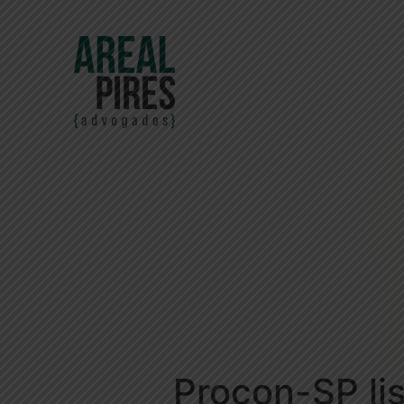
Procon-SP li