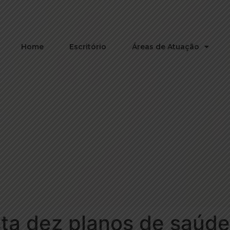
Home
Escritório
Áreas de Atuação
sta dez planos de saúde