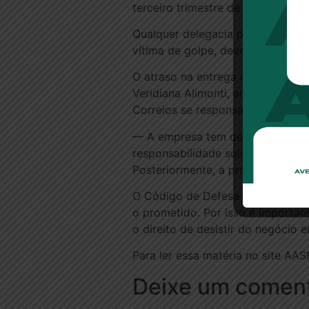
terceiro trimestre de 2012.
Qualquer delegacia pode registrar
vítima de golpe, deve procurar o 
O atraso na entrega de encomend
Veridiana Alimonti, advogada do 
Correios se responsabilizem pelo
— A empresa tem de postar a merc
responsabilidade solidária da em
Posteriormente, a própria empres
O Código de Defesa do Consumido
o prometido. Por isso é important
o direito de desistir do negócio 
Para ler essa matéria no site AAS
Deixe um coment