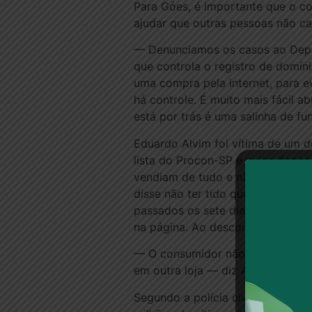
Para Góes, é importante que o co
ajudar que outras pessoas não c
— Denunciamos os casos ao Depar
que controla o registro de domíni
uma compra pela internet, para e
há controle. É muito mais fácil ab
está por trás é uma salinha de fu
Eduardo Alvim foi vítima de um d
lista do Procon-SP e cujos donos
vendiam de tudo e não entregava
disse não ter tido qualquer desco
passados os sete dias prometidos
na página. Ao desconfiar das resp
— O consumidor não pode ser lesa
em outra loja — diz Alvim.
Segundo a polícia civil de Goiás,