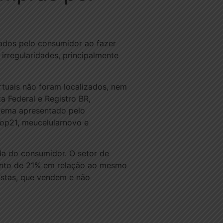
tados pelo consumidor ao fazer
irregularidades, principalmente
rtuais não foram localizados, nem
 Federal e Registro BR,
oblema apresentado pelo
shop21, meucelularnovo e
da do consumidor. O setor de
mento de 21% em relação ao mesmo
istas, que vendem e não