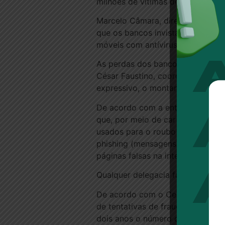
milhões de vítimas de vários esta
Marcelo Câmara, diretor setorial
que os bancos invistam em equip
móveis com antívirus, por exempl
As perdas dos bancos brasileiros
César Faustino, coordenador da 
expressivo, o montante represen
De acordo com a entidade, uma da
que, por meio de cartões virtuai
usados para o roubo de dados pe
phishing (mensagens instantânea
páginas falsas na internet, que 
Qualquer delegacia faz o registro
De acordo com o Centro de Estudo
de tentativas de fraudes com obje
dois anos o número de registros 