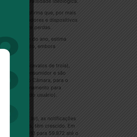
 quadrilha e falsidade ideológica.
(Febraban), afirma que, por mais
m os computadores e dispositivos
 os riscos de perdas.
hão até o fim do ano, estima
ban. No entanto, embora
os chamados cavalos de troia),
mputador do consumidor e são
paço, segundo Câmara, para o
ming (direcionamento para
informações do usuário).
rasil (CERT.br), as notificações
páginas falsas, têm crescido. Em
 31.008 em 2010 para 59.872 até o