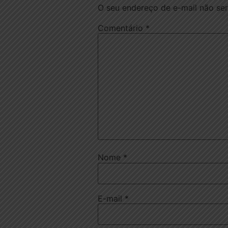
O seu endereço de e-mail não ser
Comentário
*
Nome
*
E-mail
*