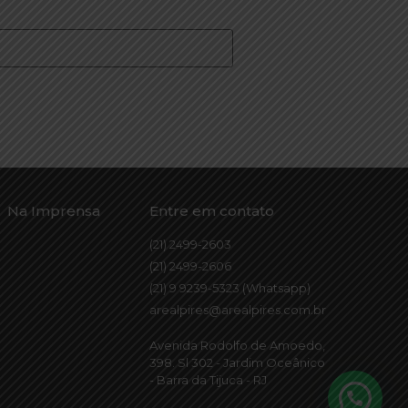
Na Imprensa
Entre em contato
(21) 2499-2603
(21) 2499-2606
(21) 9 9239-5323 (Whatsapp)
arealpires@arealpires.com.br
Avenida Rodolfo de Amoedo,
398. Sl 302 - Jardim Oceânico
- Barra da Tijuca - RJ