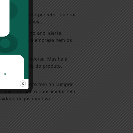
 Se o consumidor perceber que foi
etim de ocorrência.
ste período do ano, alerta
brando que nem a empresa nem os
 é mais controversa. Mas há a
o meio de envio do produto.
ridiana.
rias, mas o site tem de cumprir
s pela internet, o consumidor tem
idade de justificativa.