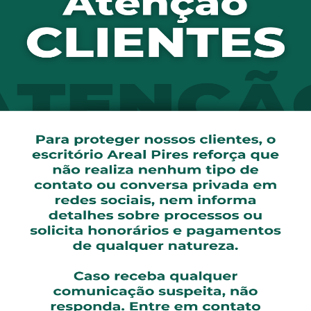
dos. Os presos irão responder por estelionato, formação de
 de Prevenção a Fraudes da Federação Brasileira de Bancos 
amentos e ferramentas de segurança e os clientes proteja
o, o comportamento do consumidor é crucial para amenizar
 decorrentes de fraudes eletrônicas devem somar R$ 1,4 bil
subcomissão de Prevenção a Fraudes Eletrônicas da Febra
ta menos que 0,007% das transações bancárias.
s estratégias típicas dos golpistas é o envio de trojans (
s animados, jogos e protetores de tela, se instalam no co
ssoais. Mas, no Brasil, essa modalidade vem perdendo es
s, de e-mail ou SMS que roubam dados da vítima) e o phar
simulam os canais oficias de empresas ou bancos e extraem 
s, Resposta e Tratamento de Incidentes de Segurança no B
tivos financeiros, envolvendo o uso de cavalos de troia e 
anuais dessas ocorrências praticamente dobrou: saltou de