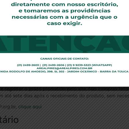
 um boletim de ocorrência relativo a crimes pela internet.
banco ou a operadora do cartão de crédito e registrar bol
as é outro problema que consumidores têm de enfrentar ne
Instituto Brasileiro de Defesa do Consumidor (Idec), lem
s atrasos.
adoria no prazo. Se foi o Correio que atrasou, a situação
presa com o consumidor, já que poderia ter escolhido outr
a pode procurar ser ressarcida pelos Correios — explica Ve
r (CDC) não especifica prazos para a entrega de mercado
e registrar o prazo prometido pelo site. Nas compras feita
em até sete dias após o recebimento do produto, sem necess
P.org.br,
clique aqui
ário