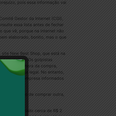
ejuízo, pois essa informação vai
omitê Gestor da Internet (CGI),
sulte essa lista antes de fechar
o que vê, porque na internet não
 é bem elaborado, bonito, mas o que
 site New Best Shop, que está na
pela polícia. Os golpistas
recebeu. Na hora da compra,
de uma empresa legal. No entanto,
telefones da empresa informados
 acabei tendo de comprar outra,
 e já havia tomado cerca de R$ 2