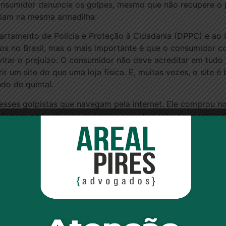
nsumidor denuncie os golpes, mesmo que não recupere o pr
aiam na mesma armadilha:
tamento de Polícia e Proteção à Cidadania (DPPC) e ao C
os no Brasil, mas o mais importante é que o consumidor con
vitar o prejuízo. O consumidor não deve acreditar em tudo 
rir um site do que uma loja física. E, muitas vezes, o site
ndo de quintal.
esses golpistas que navegam pela internet. Ele comprou no
 faziam parte de uma quadrilha recentemente desmantelada 
m nada. Alvim pagou R$ 719 por uma geladeira que nunca 
nfiança, pois o site, que agora está fora do ar, parecia o 
 para a entrega, ele começou a ligar para os números de 
ostas recebidas, procurou a polícia.
do dessa forma. É um desrespeito. Fiquei sem geladeira e
 que conduziu as investigações, o grupo agia há dois anos