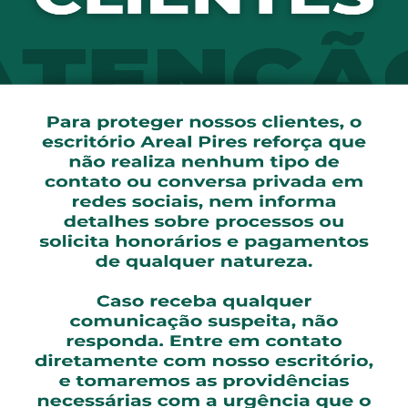
ssa cobrança foi considerada abusiva pela advogada do In
m discussão na Agência Nacional de Saúde Suplementar (A
roniza proposta
leira de Medicina de Grupo (Abramge) – que reúne as prin
u que médicos estão livres para pedir o desligamento do p
ra”, observou.
recomendação, haja um descredenciamento em bloco. “A fil
ito maior do que aquela de profissionais que pensam em s
em essa medida do que organizarem suspensões temporária
Defesa do Consumidor (Idec) Joana Cruz, médicos têm o di
a, no entanto, que a estratégia sugerida pelo presidente do
es entre operadoras e médicos. “A reivindicação da classe 
pagar um alto preço por esse embate.”
sidente do CFM, de que pacientes peçam o reembolso do va
dores, observa. “Isso vale somente para quem tem planos d