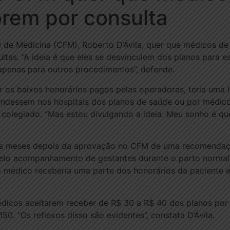
rem por consulta
l de Medicina (CFM), Roberto D’Ávila, quer que médicos d
ltas. “A ideia é que eles se desvinculem dos planos para e
apenas para outros procedimentos”, defende.
r os baixos honorários pagos pelas operadoras, teria uma l
tendessem nos hospitais dos planos de saúde ou por médic
o colegiado. “Mas estou divulgando a ideia. Meu sonho é que
is meses depois da aprovação no CFM de uma recomendaç
pelo acompanhamento de gestantes durante o parto normal.
médico receberia uma parte dos honorários da paciente e 
dicos aceitarem receber de R$ 30 a R$ 40 dos planos por 
50. “Os reflexos disso são evidentes”, constata D’Ávila.