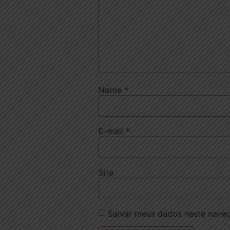
Nome
*
E-mail
*
Site
Salvar meus dados neste naveg