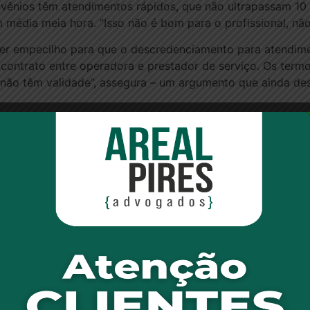
vênios têm atendimentos rápidos, que não ultrapassam 10 
 média meia hora. “Isso não é bom para o profissional, nã
er empecilho para que o descredenciamento para atendimen
contrato entre operadora e prestador de serviço. Os term
não têm validade”, assegura – um argumento que ainda d
 discutidas pelo conselho surgem quase dois anos depois 
 operadoras aos médicos. Entre as estratégias apoiadas pe
imentos a pacientes de planos. As paralisações ocorrem g
endimento de emergência.
ora trouxeram poucos resultados práticos. Na semana pass
sa Econômica (Cade) recomendou que associações médicas 
denadas pela prática de crime econômico. “Vamos continuar 
 médicos de convênio passassem a cobrar de gestantes 
ato do profissional com a operadora prevê o recebimento p
as não pelo acompanhamento”, afirmou na ocasião o coord