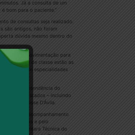
minutos. Já a consulta de um
o é bom para o paciente.”
to de consultas seja realizado.
os são antigos, não foram
esperta dúvida mesmo dentro do
do início da movimentação para
las entidades de classe estão as
eralmente com especialidades
ada, a superintendência do
de vários Estados – incluindo
lutando”, disse D’Ávila.
um valor pelo acompanhamento
elas consultas e pelo
enador da Câmara Técnica do