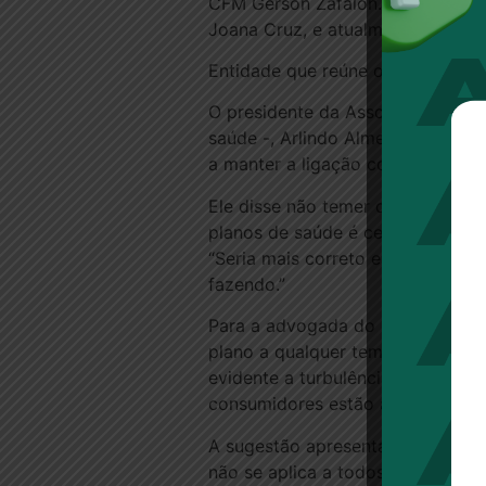
CFM Gerson Zafalon. Polêmica, e
Joana Cruz, e atualmente está e
Entidade que reúne operadoras i
O presidente da Associação Brasi
saúde -, Arlindo Almeida, afirmo
a manter a ligação com a operado
Ele disse não temer que, com a 
planos de saúde é certamente mu
“Seria mais correto eles adotar
fazendo.”
Para a advogada do Instituto de 
plano a qualquer tempo. Ela avali
evidente a turbulência nas relaçõ
consumidores estão arriscados a 
A sugestão apresentada pelo pre
não se aplica a todos os consumi