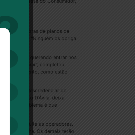
stituto de Defesa do Consumidor,
NS).
cipais operadoras de planos de
lano de saúde. “Ninguém os obriga
a de médicos querendo entrar nos
e descredenciar”, completou.
s de atendimento, como estão
reito de se descredenciar do
 CFM, Roberto D’Ávila, deixa
é justa. O problema é que
lor da consulta às operadoras,
e livre escolha. Os demais terão