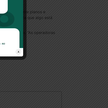
 a relação entre planos e
s. Isso mostra que algo está
izar os planos. “As operadoras