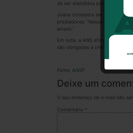
de ser atendidos por médicos de 
Joana considera ser essencial qu
prestadores. “Nessa relação tria
errado.”
Em nota, a ANS afirmou que sua m
são obrigadas a oferecer consulta
Fonte:
AASP
Deixe um coment
O seu endereço de e-mail não ser
Comentário
*