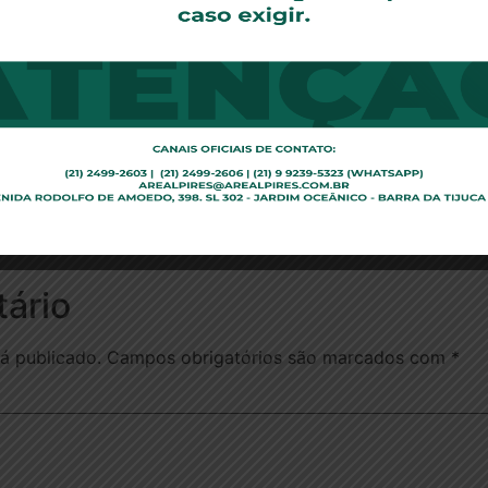
uma rede ofertada pelas operadoras.”
e a Agência Nacional de Saúde Suplementar (ANS) fiscalize
ngular, há dois grupos descontentes: consumidores e médico
issão é regular as operadoras de planos de saúde e fiscal
s aos beneficiários.”
ário
á publicado.
Campos obrigatórios são marcados com
*