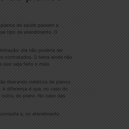
e planos de saúde passem a
sse tipo de atendimento. O
imitação: ela não poderia ser
os contratados. O tema ainda não
 isso seja feito o mais
ão liberando médicos de planos
 A diferença é que, no caso do
outra, do plano. No caso das
consulta e, no atendimento