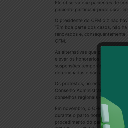
Ele observa que pacientes de con
paciente particular pode durar em
O presidente do CFM diz não hav
“Em boa parte dos casos, não há 
renovados e, consequentemente, 
CFM.
As alternativas que passam a ser
elevar os honorários pagos pelas
suspensões temporárias de atend
determinadas e não atingem o at
Os protestos, no entanto, até ag
Conselho Administrativo de Defe
conselhos regionais – fossem con
Em novembro, o CFM liberou que
durante o parto normal. “O contr
procedimento do parto em si, m