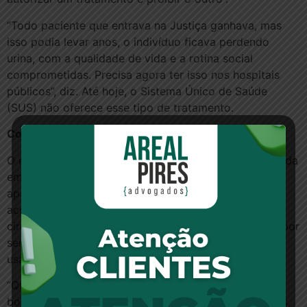
“Todo paciente que entrava na Justiça ganhava, mas
isso podia levar anos, o indivíduo ficava perdendo
urina, com a qualidade de vida e a rotina social
comprometidas. Precisa agora ter isso nos hospitais
públicos”, diz. Até hoje, o Sistema Único de Saúde
(SUS) não oferece esse tipo de tratamento.
Como funciona o aparelho
O esfíncter artificial é uma prótese de silicone colocada
em volta da uretra do paciente, que manuseia o
aparelho por meio de uma “bombinha” hidráulica
acondicionada no saco escrotal. Após ser colocado
cirurgicamente, esse sistema a vácuo fica desligado por
seis a oito semanas e, então, pode começar a ser
usado.
“Quando precisa urinar, o homem aperta essa
bombinha, que abre a uretra. Depois de 2 a 5 minutos,