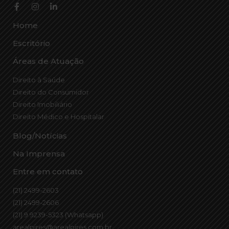
Home
Escritório
Áreas de Atuação
Direito à Saúde
Direito do Consumidor
Direito Imobiliário
Direito Médico e Hospitalar
Blog/Notícias
Na Imprensa
Entre em contato
(21) 2499-2603
(21) 2499-2606
(21) 9 9239-5323 (Whatsapp)
arealpires@arealpires.com.br