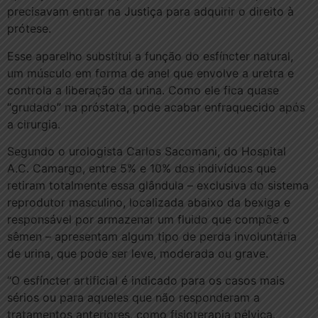
precisavam entrar na Justiça para adquirir o direito à
prótese.
Esse aparelho substitui a função do esfíncter natural,
um músculo em forma de anel que envolve a uretra e
controla a liberação da urina. Como ele fica quase
“grudado” na próstata, pode acabar enfraquecido após
a cirurgia.
Segundo o urologista Carlos Sacomani, do Hospital
A.C. Camargo, entre 5% e 10% dos indivíduos que
retiram totalmente essa glândula – exclusiva do sistema
reprodutor masculino, localizada abaixo da bexiga e
responsável por armazenar um fluido que compõe o
sêmen – apresentam algum tipo de perda involuntária
de urina, que pode ser leve, moderada ou grave.
“O esfíncter artificial é indicado para os casos mais
sérios ou para aqueles que não responderam a
tratamentos anteriores, como fisioterapia pélvica.