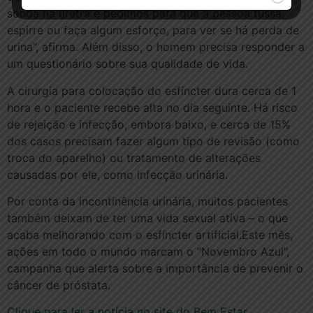
sonda na uretra e pedimos para que a pessoa tussa,
espirre ou faça algum esforço, para ver se há perda de
urina”, afirma. Além disso, o homem precisa responder a
um questionário sobre sua qualidade de vida.
A cirurgia para colocação do esfíncter dura cerca de 1
hora e o paciente recebe alta no dia seguinte. Há risco
de rejeição e infecção, embora baixo, e cerca de 15%
dos casos precisam fazer algum tipo de revisão (como
troca do aparelho) ou tratamento de alterações
causadas por ele, como infecção urinária.
Por conta da incontinência urinária, muitos pacientes
também deixam de ter uma vida sexual ativa – o que
acaba melhorando com o esfíncter artificial.Este mês,
ações em todo o mundo marcam o “Novembro Azul”,
campanha que alerta sobre a importância de prevenir o
câncer de próstata.
Clique para ler a notícia no site do Bem Estar