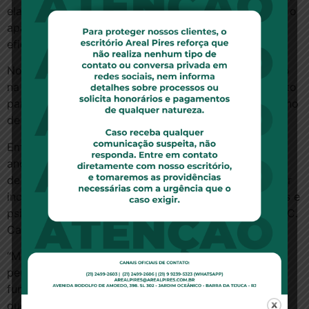
ela se fecha sozinha”, diz Sacomani, que já introduziu o
aparelho em mais de 80 pacientes desde 2001, com
eficácia de até 90%.
No Brasil, um equipamento como esse – desenvolvido
na década de 1980 – custa cerca de R$ 40 mil e é feito
para durar a vida toda. Nos EUA, o preço gira em torno
de US$ 8 mil.
Em geral, os pacientes atendidos têm entre 50 e 70
anos e levam uma vida ativa. Se descobrem o câncer
de próstata, fazem a cirurgia e começam a apresentar
incontinência urinária, acabam ficando muito ansiosos e
psicologicamente abalados, afirma o urologista do A.C.
Camargo.
“Mesmo assim, precisamos esperar um ano, que é o
período em que o esfíncter normal pode voltar a
funcionar. Passada essa fase, fazemos um exame em
que enchemos a bexiga do paciente, colocamos uma