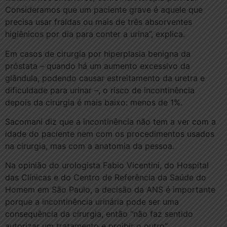
Consideramos que um paciente grave é aquele que
precisa usar fraldas ou mais de três absorventes
higiênicos por dia para conter a urina”, explica.
Em casos de cirurgia por hiperplasia benigna da
próstata – quando há um aumento excessivo da
glândula, podendo causar estreitamento da uretra e
dificuldade para urinar –, o risco de incontinência
depois da cirurgia é mais baixo: menos de 1%.
Sacomani diz que a incontinência não tem a ver com a
idade do paciente nem com os procedimentos usados
na cirurgia, mas com a anatomia da pessoa.
Na opinião do urologista Fabio Vicentini, do Hospital
das Clínicas e do Centro de Referência da Saúde do
Homem em São Paulo, a decisão da ANS é importante
porque a incontinência urinária pode ser uma
consequência da cirurgia, então “não faz sentido
autorizar um tratamento e proibir o outro”.