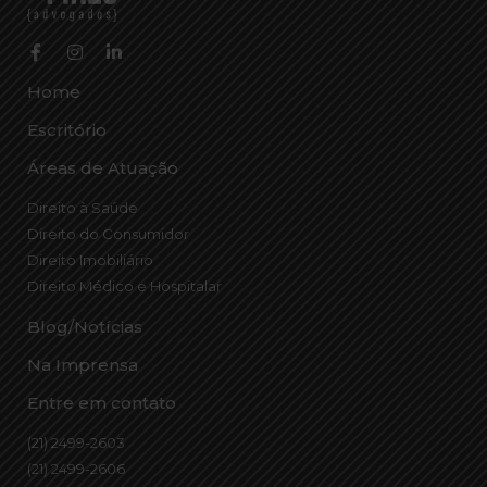
Home
Escritório
Áreas de Atuação
Direito à Saúde
Direito do Consumidor
Direito Imobiliário
Direito Médico e Hospitalar
Blog/Notícias
Na Imprensa
Entre em contato
(21) 2499-2603
(21) 2499-2606