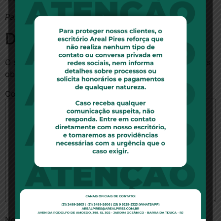
Para ler esta notícia no site R7,
clique aqui
Deixe um comentário
O seu endereço de e-mail não será publicado.
Campos
obrigatórios são marcados com
*
Comentário
*
Nome
*