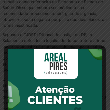
trabalho como enfermeira da Secretaria de Estado de
Saúde. Disse que embora seu médico tenha
recomendado procedimento cirúrgico de urgência,
obteve resposta negativa por parte dos dois planos, de
forma injustificada.
Segundo o TJDFT (Tribunal de Justiça do DF), a
Sulamérica defendeu a legalidade do contrato e afirmou
que o tratamento não foi recusado, mas que o material
requerido seria desnecessário para o procedimento.
Contestou os danos morais pleiteados e pediu que
sejam fixados de forma razoável e proporcional. O BB
Seguro argumentou o mesmo que a Sulamérica.
O juiz da 14ª Vara Cível de Brasília afirmou em sua
sentença que o direito à saúde é um direito
fundamental assegurado pela Constituição Federal. E
que não cabe à operadora avaliar qual o tratamento ou
o material mais adequado, cabendo tal atribuição ao
médico assistente.