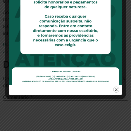
e 14,77% dos atendimentos do setor.
Ao longo de 2013 o Idec registrou 13.541 demandas,
recebidas por telefone, e-mail e pessoalmente, sendo
8.040 dúvidas de consumo e 5.501 pedidos de
informação sobre os processos judiciais do Instituto.
Para ler a notícia no site ultimoinstante.com.br, clique
aqui.
Deixe um comentário
O seu endereço de e-mail não será publicado.
Campos
obrigatórios são marcados com
*
Comentário
*