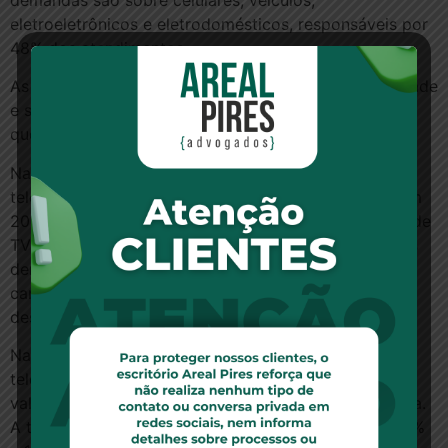
demandas são sobre celulares, veículos,
eletroeletrônicos e eletrodomésticos, responsáveis por
48% dos atendimentos.
As principais queixas são sobre problemas de qualidade
e sobre dificuldades de resolver a questão com a loja
que vendeu o produto.
Na quarta posição aparece o setor de
telecomunicações, com 12,53% dos atendimentos. Em
2013, o maior número de reclamações veio do setor de
TV por assinatura, com 33,79% do total. As principais
demandas foram cobrança de ponto extra,
cancelamento de serviço, falha do sinal e
descumprimento da oferta.
Na sequência aparecem os atendimentos sobre
telefonia móvel (28,59%), com destaque para a
validade de créditos pré-pagos e a cobrança indevida.
A telefonia fixa e a banda larga representaram 23,39%