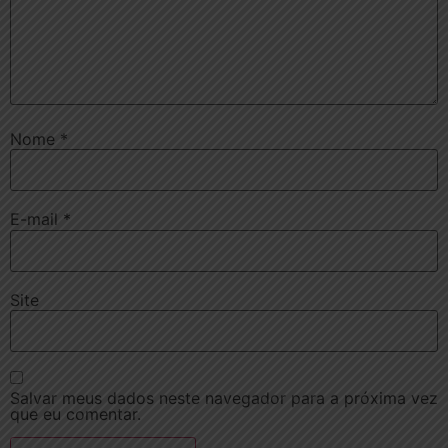
Nome
*
E-mail
*
Site
Salvar meus dados neste navegador para a próxima vez
que eu comentar.