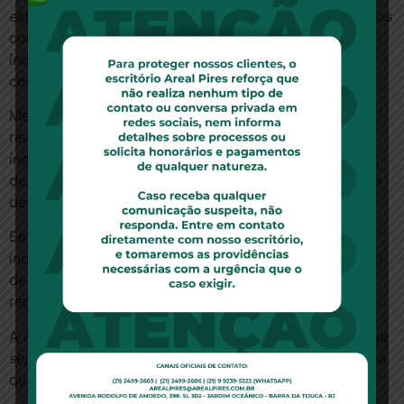
estudos específicos sobre o aumento médio dos planos
coletivos. Essa é uma conta difícil de fazer porque os
índices mudam conforme a data de assinatura do
contrato e o perfil do plano.
Mesmo os planos individuais, porém, têm sofrido
reajustes expressivos nos últimos anos, ainda que em
índices menores do que os coletivos. Segundo o Idec,
de 2002 a 2012 os planos tiveram reajuste acumulado
de 140,01%. O IPCA ficou em 101,89%.
Em 2012, a ANS definiu o índice máximo para planos
individuais em 7,93%. A inflação acumulada entre maio
de 2011 e abril de 2012, período considerado para o
reajuste, tinha sido de 5,1%.
A ANS ainda não divulgou o índice que vai permitir que
seja aplicado nos planos individuais em 2013 e informa
que não tem data para fazer isso.