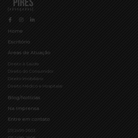
Home
Escritório
Áreas de Atuação
Direito à Saúde
Direito do Consumidor
Direito Imobiliário
Direito Médico e Hospitalar
Blog/Notícias
Na Imprensa
Entre em contato
(21) 2499-2603
(21) 2499-2606