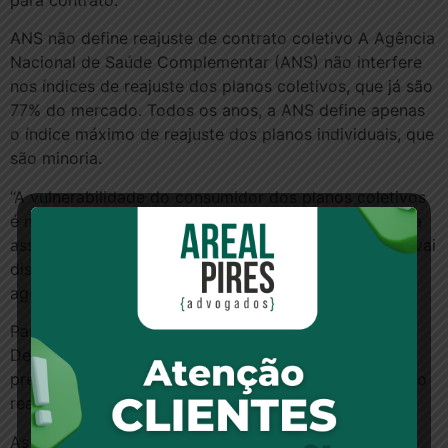
para contrato.
ANS não define reajuste de contrato coletivo A Agência
Nacional de Saúde Complementar (ANS) não interfere
nos índices de reajuste dos planos coletivos, que já são
77% do mercado. Todos os anos, a ANS define apenas
o índice máximo de reajuste dos planos individuais, que
são minoria.
“A vulnerabilidade do consumidor dos planos coletivos
é maior”, diz Sônia Amaro, supervisora institucional da
associação de consumidores Proteste. A associação vai
discutir o assunto em debate que será realizado em
agosto em São Paulo.
Para Joana Cruz, advogada do Instituto Brasileiro de
Defesa do Consumidor (Idec), as empresas hoje
preferem vender planos coletivos justamente porque o
reajuste não é definido pela ANS.
As entidades de defesa do consumidor não têm