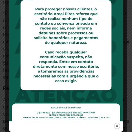
negam tudo que esteja fora desse rol.
“É direito do consumidor. É preciso inverter a lógica. O
rol deve ser visto como explicativo”, afirma a
representante do Idec.
Procurada, a ANS alegou que não faz parte da ação
movida pelo MP-SP contra a Amil e por isso “não possui
elementos suficientes para se pronunciar neste
momento sobre a questão.” A Federação Nacional de
Saúde Suplementar (Fenasaúde), da qual a operadora
faz parte, também informou que não comentaria o
caso.
Reajuste por sinistralidade
A Amil também briga na Justiça para não ter de pagar
uma outra conta imposta pelo MP-SP. A empresa foi
condenada em 2012 a rever os reajustes aplicados a
planos contratados por micro e pequenas empresas nos
quais foi usado o critério da sinistralidade, que leva em