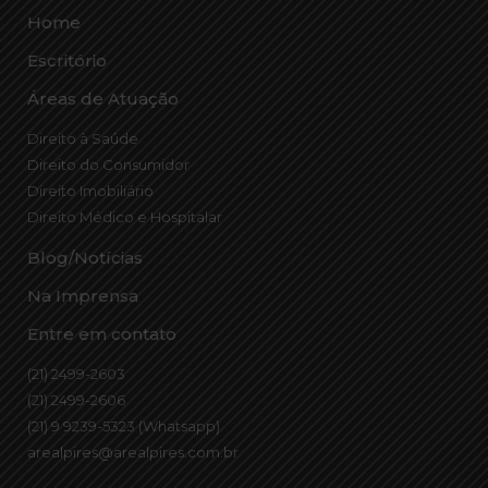
Home
Escritório
Áreas de Atuação
Direito à Saúde
Direito do Consumidor
Direito Imobiliário
Direito Médico e Hospitalar
Blog/Notícias
Na Imprensa
Entre em contato
(21) 2499-2603
(21) 2499-2606
(21) 9 9239-5323 (Whatsapp)
arealpires@arealpires.com.br