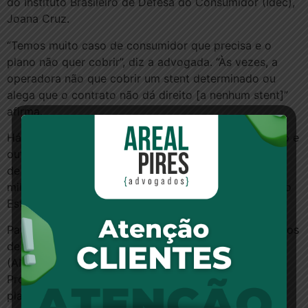
do Instituto Brasileiro de Defesa do Consumidor (Idec),
Joana Cruz.
“Temos muito caso de consumidor que precisa e o
plano não quer cobrir”, diz a advogada. “Às vezes, a
operadora não que cobrir um stent determinado ou
alega que o contrato não dá direito [a nenhum stent]”
afirma.
Há uma grande diferença de preços entre um produto e
outro. Enquanto um stent simples sai por pouco mais
de R$ 1 mil, um stent farmacológico custava R$ 10,9
mil, segundo ata de registro de preços do Governo do
Estado do Maranhão que vigorou entre 2011 e 2012.
Para Joana, o problema está na legislação sobre planos
de saúde. A Agência Nacional de Saúde Suplementar
(ANS), estabelece uma lista mínima, chamada Rol de
Procedimentos, que devem ser coberta por todos os
planos. Mas as operadoras, argumenta a advogada,