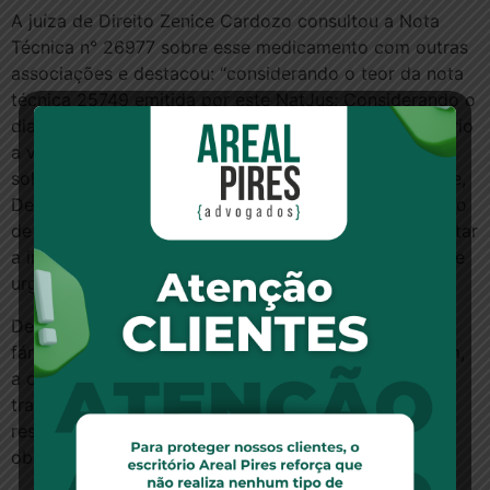
A juíza de Direito Zenice Cardozo consultou a Nota
Técnica n° 26977 sobre esse medicamento com outras
associações e destacou: “considerando o teor da nota
técnica 25749 emitida por este NatJus; Considerando o
diagnóstico de Mieloma Múltiplo recidivado e refratário
a várias linhas de tratamento; Considerando a
solicitação das seguintes medicações: Daratumumabe,
Dexametasona e Lenalidomida; Mantemos a conclusão
de que há elementos técnicos suficientes para sustentar
a indicação e liberação das medicações em carater de
urgência”.
Deste modo, verifica-se que houve o registro do
fármaco na Anvisa, bem como sua autorização. Assim,
a operadora de saúde não pode recusar o custeio do
tratamento com o fármaco indicado pelo médico
responsável pelo beneficiário, pois se trata de
obrigação contratual.