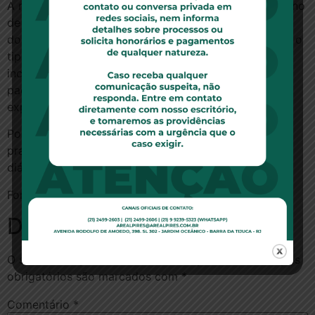
A magistrada esclareceu sobre a competência do plano
de saúde, pois cabe a esse estabelecer para quais
doenças ofertará cobertura, mas não lhe cabe limitar o
tipo de tratamento que será prescrito, visto que essa
incumbência pertence ao médico que assiste o
paciente, ressalvado tratamento de menor custo ou
experimental.
Portanto, o fornecimento suplicado deve ocorrer no
prazo de cinco dias e o descumprimento teve multa
diária arbitrada em R$ 1 mil, limitada à 20 dias.
Fonte:
O Rio Branco
Deixe um comentário
O seu endereço de e-mail não será publicado.
Campos
obrigatórios são marcados com
*
Comentário
*