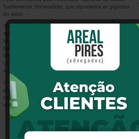
Suplementar (Fenasaúde), que representa as gigantes
do setor.
“As projeções elaboradas indicam, ainda, que a
aplicação retroativa do Estatuto pode, em alguns
casos, provocar a ruína das empresas do setor”, diz o
pedido feito pela Amil. O risco de quebra chegaria a
90% após três anos, segundo projeções da
Universidade Federal do Rio de Janeiro (UFRJ) também
a pedido da Fenasaúde.
O Ministério Público Federal (MPF) entende que a
proibição de reajustes por idade após os 60 anos
também valem para os contratos anteriores ao Estatuto
do Idoso.