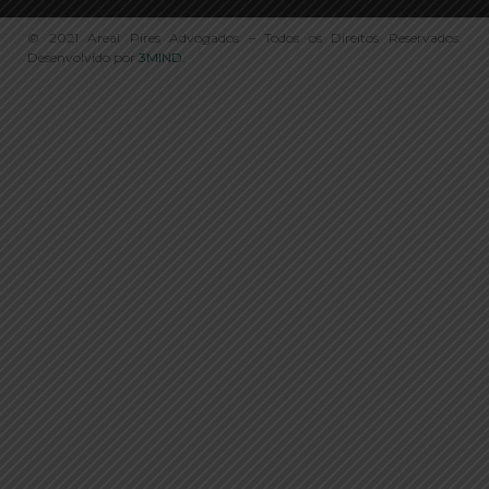
© 2021 Areal Pires Advogados – Todos os Direitos Reservados.
Desenvolvido por
3MIND
.