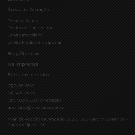
Áreas de Atuação
Direito à Saúde
Direito do Consumidor
Direito Imobiliário
Direito Médico e Hospitalar
Blog/Notícias
Na Imprensa
Entre em contato
(21) 2499-2603
(21) 2499-2606
(21) 9 9239-5323 (Whatsapp)
arealpires@arealpires.com.br
Avenida Rodolfo de Amoedo, 398. Sl 302 - Jardim Oceânico -
Barra da Tijuca - RJ