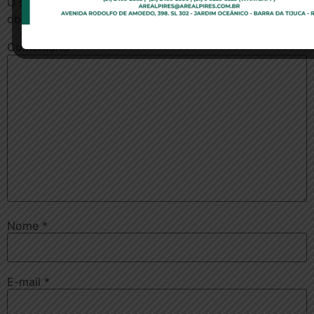
O seu endereço de e-mail não será publicado.
Campos
obrigatórios são marcados com
*
Comentário
*
Nome
*
E-mail
*