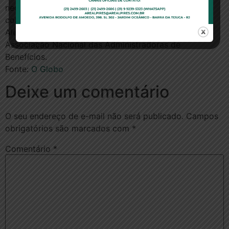
necessário evitar, portanto, falsas discussões,
colocando a gestão assistencial em primeiro lugar.
Alessandro Acayaba de Toledo é presidente da
Associação Nacional das Administradoras de
Benefícios.
Fonte:
O Globo
Deixe um comentário
O seu endereço de e-mail não será publicado.
Campos
obrigatórios são marcados com
*
Comentário
*