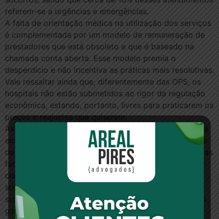
referem-se a urgências e emergências.
A falta de orientação médica na utilização dos serviços
é complementada por um modelo de remuneração de
prestadores que está obsoleto e que é baseado na
chamada conta aberta. Esse modelo premia o
desperdício e não incentiva as práticas mais resolutivas.
Vale ressaltar ainda que, diferentemente das OPS, os
hospitais não estão submetidos ao rigor da regulação
econômica, estando, portanto, livres para praticarem os
preços e reajustes que quiserem.
As administradoras de benefícios não contribuem para
essa escalada de custos. Representando apenas cerca
de 6% do mercado, as administradoras são contratadas
facultativamente pelo polo dos clientes (entidades de
classe e empresas)e atuam para reduzir o reajuste
solicitado pela OPS. Facilitam ainda o acesso à saúde
suplementar por meio do pool de compra, o que é um
ganho ao consumidor. A legislação jamais impôs sua