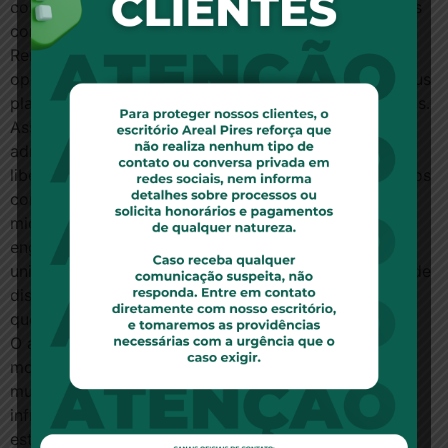
contratação como obrigatória e visou a coibir fraudes
com falsos coletivos a partir de entidades fantasmas.
Renomadas empresas e entidades de classe fazem a
opção de contratar uma administradora para gerir seus
planos coletivos junto às OPS pelas vantagens obtidas.
Assim, a quem interessa acabar com as
administradoras? Possivelmente a quem deseja
liberdade total para impor seus reajustes ilimitados aos
consumidores? Ou para acobertar milhares de
microempresas falsas, com CNPJs inativos, que
enganam o cliente e podem rescindir o seu contrato
unilateralmente? Em verdade, essa talvez seja a grande
discussão: controle de reajuste dos planos coletivos,
que impacta em cerca de 75% de todo o mercado.
O alto custo da saúde no Brasil é resultado de um
modelo essencialmente financeiro das OPS, que foi
muito importante para expandir uma das melhores
infraestruturas médico-hospitalares, mas que agora
está se esgotando com a escalada de reajustes. É