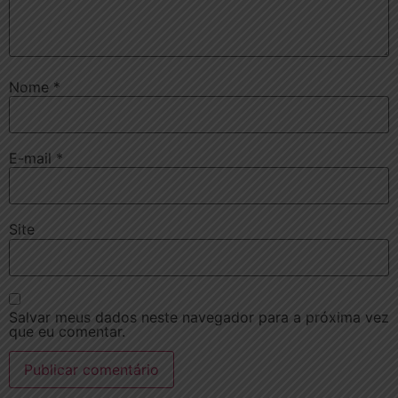
Nome
*
E-mail
*
Site
Salvar meus dados neste navegador para a próxima vez
que eu comentar.