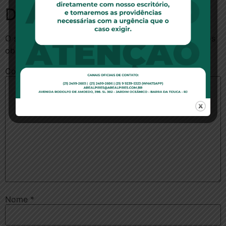
Deixe um comentário
O seu endereço de e-mail não será publicado.
Campos
obrigatórios são marcados com
*
Comentário
*
Nome
*