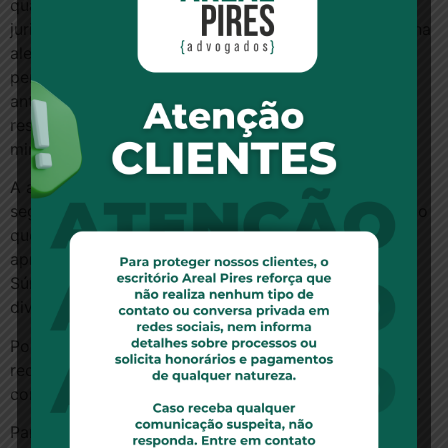
qualquer omissão ou negativa de prestação
jurisdicional. Ele observou que, embora o médico tenha
alegado falta de comprovação de culpa, o laudo
pericial reconheceu o nexo causal entre a infiltração
anterior à cirurgia e a infecção. O médico foi o
responsável pelos medicamentos misturados e
ministrados antes da cirurgia.
A análise de algumas das alegações do médico,
segundo o ministro, demandariam revisão de provas, o
que é proibido pela Súmula 7. Outras não foram
apreciadas pelo tribunal estadual, incidindo assim a
Súmula 211. O relator entendeu também que a
divergência jurisprudencial não foi demonstrada.
Por todas essas razões, negou-se seguimento ao
recurso especial. A decisão individual do ministro foi
confirmada pelos demais ministros da Terceira Turma.
Para ler essa notícia no site do STJ,
clique aqui