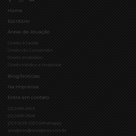
Home
Escritório
Áreas de Atuação
Direito à Saúde
Direito do Consumidor
Direito Imobiliário
Direito Médico e Hospitalar
Blog/Notícias
Na Imprensa
Entre em contato
(21) 2499-2603
(21) 2499-2606
(21) 9 9239-5323 (Whatsapp)
arealpires@arealpires.com.br