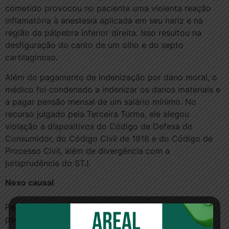
cometido provocou no paciente uma violenta reação
inflamatória à anestesia aplicada em seu nariz e na
região da pálpebra inferior direita. Isso resultou na
desfiguração do canto de um olho e do septo
cartilaginoso.
Além do pagamento de indenização por dano moral, o
médico foi condenado a indenizar os danos materiais e
a pagar pensão mensal de um salário mínimo. No
recurso julgado pela Terceira Turma, ele alegou
violação a dispositivos do Código de Defesa do
Consumidor, do Código Civil de 1916 e do Código de
Processo Civil, além de divergência com a
jurisprudência do STJ.
Nexo causal
Para o ministro Sanseverino, a decisão da Justiça
paulista está suficientemente fundamentada, sem