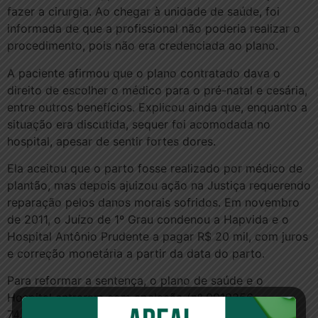
fazer a cirurgia. Ao chegar à unidade de saúde, foi
informada de que a profissional não poderia realizar o
procedimento, pois não era credenciada ao plano.
A paciente afirmou que o plano contratado dava o
direito de escolher o médico para o pré-natal e cesária,
entre outros benefícios. Explicou ainda que, enquanto a
situação era discutida, sequer foi acomodada no
hospital, apesar de sentir fortes dores.
Ela aceitou que o parto fosse realizado por médico de
plantão, mas depois ajuizou ação na Justiça requerendo
reparação pelos danos morais sofridos. Em novembro
de 2011, o Juízo de 1º Grau condenou a Hapvida e o
Hospital Antônio Prudente a pagar R$ 20 mil, com juros
e correção monetária a partir da data do parto.
Para reformar a sentença, o plano de saúde e o
Hospital entraram com apelação (nº 0019256-
74.2006.8.06.0001) no TJCE. Alegaram que o lapso