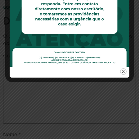
aqui.
Deixe um comentário
O seu endereço de e-mail não será publicado.
Campos
obrigatórios são marcados com
*
Comentário
*
Nome
*