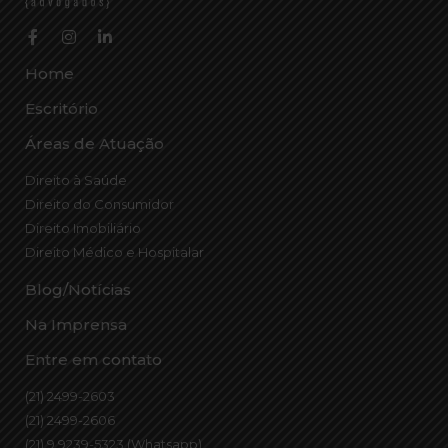
Home
Escritório
Áreas de Atuação
Direito à Saúde
Direito do Consumidor
Direito Imobiliário
Direito Médico e Hospitalar
Blog/Notícias
Na Imprensa
Entre em contato
(21) 2499-2603
(21) 2499-2606
(21) 9 9239-5323 (Whatsapp)