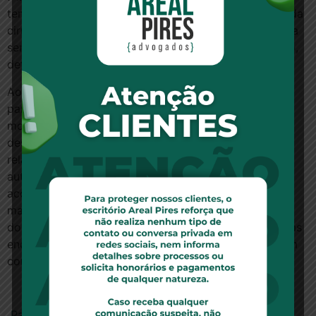
temporal entre a chegada da paciente e o momento da
cirurgia se deu por culpa da segurada, que se negou a
ser atendida por profissional credenciado. Além disso,
defenderam que agiram da forma correta.
Ao julgar o recurso, a 3ª Câmara Cível manteve, em
parte, a decisão para determinar que a correção
monetária incida a partir da sentença. Segundo o
desembargador Antônio Abelardo Benevides Moraes,
relator do processo, a recusa do plano de saúde em
autorizar a realização do parto pela médica que
acompanhou o pré-natal, com quem a paciente
mantinha relação de confiança, bem como a conduta
do Hospital de não acomodá-la em suas dependências
enquanto a questão não era solucionada, constituíram
condutas ilícitas aptas a causar abalo moral.
Para ler esta notícia no site Âmbito Jurídico, clique