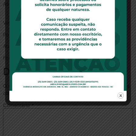
Assim, negou provimento ao recurso.
Processo: 1002619-61.2020.8.26.0008
Veja a decisão.
Por: Redação do Migalhas
Atualizado em: 13/1/2021 08:04
Fonte:
Migalhas
Deixe um comentário
O seu endereço de e-mail não será publicado.
Campos
obrigatórios são marcados com
*
Comentário
*