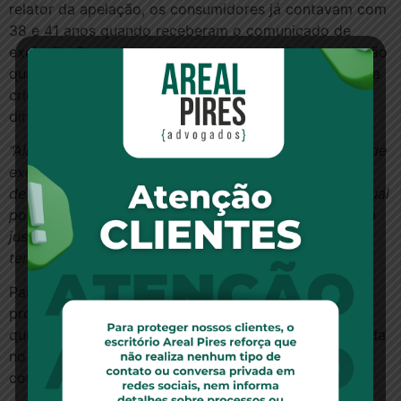
relator da apelação, os consumidores já contavam com
38 e 41 anos quando receberam o comunicado de
exclusão. Para ele, ao não exercer a opção de exclusão
quando os autores completaram 25 anos, a operadora
criou a justa expectativa de que não mais exerceria o
direito.
“Ainda que a apelante pudesse ter exercido o direito de
exclusão dos apelados quando completaram 25 anos
de idade, não o fez, sendo mantida a relação contratual
por mais 16 e 13 anos, antes de notificá-los, criando a
justa expectativa de manutenção do contrato por
tempo indeterminado.”
Para o magistrado, a notificação feita esbarra na
proibição do comportamento contraditório, pois
quebrou a relação de lealdade e confiança consolidada
no tempo e foi incoerente ao pretender romper o
contrato, ainda que de natureza familiar.