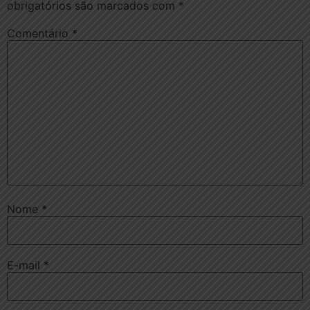
obrigatórios são marcados com
*
Comentário
*
Nome
*
E-mail
*