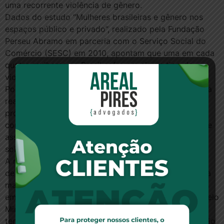
uma recorrente violência de gênero.
Dados do estudo “Mulheres brasileiras e gênero nos
espaços público e privado”, realizado pela Fundação
Perseu Abramo em parceria com o Serviço Social do
Comércio (SESC) em 2010, apontam que uma em cada
quatro mulheres no Brasil sofreram algum tipo de
violência obstétrica.
Portanto, reconhecer a violência obstétrica como uma
realidade não significa culpar nenhuma categoria
profissional de saúde específica, posta que esta se
consolida em termos estruturais com boas práticas de
assistência à gestante, em seu parto e puerpério, e
sobretudo, no respeito à mulher e ao bebê.
A nova normativa, por outro lado, poderá ter o efeito
de incentivar que as mulheres vítimas se tornem ainda
mais vulneráveis, permitindo eventuais interpretações
em que a violência obstétrica não seja reconhecida pelo
Ministério da Saúde. Este decreto é uma explícita
tentativa de calar o grito de todas as mulheres que são