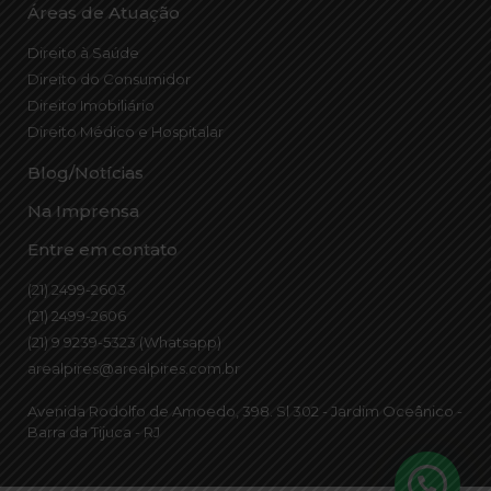
Áreas de Atuação
Direito à Saúde
Direito do Consumidor
Direito Imobiliário
Direito Médico e Hospitalar
Blog/Notícias
Na Imprensa
Entre em contato
(21) 2499-2603
(21) 2499-2606
(21) 9 9239-5323 (Whatsapp)
arealpires@arealpires.com.br
Avenida Rodolfo de Amoedo, 398. Sl 302 - Jardim Oceânico -
Barra da Tijuca - RJ