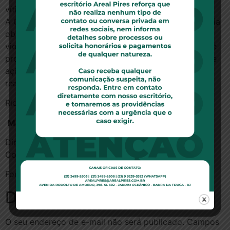
vítimas dessas atrocidades.
A OAB Mulher se solidariza com as vítimas de violência
obstétrica e reitera o repúdio a qualquer ato de
violência de gênero, permanecendo em sua missão de
promover a conscientização sobre o assunto, além de
ações para prevenção e enfrentamento desta dura
realidade.
Rio de Janeiro, 8 de maio de 2019
Marisa Gaudio
Diretora de Mulheres da OAB/RJ e presidente da
Comissão OAB Mulher
Fonte:
OAB RJ
Deixe um comentário
O seu endereço de e-mail não será publicado.
Campos